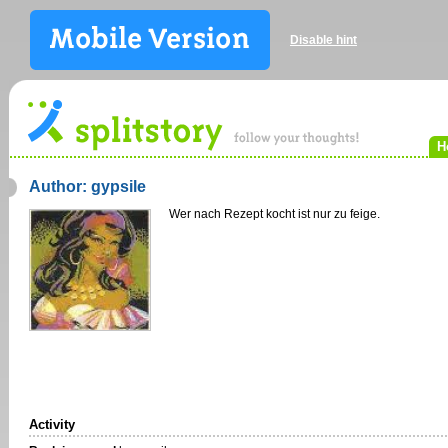
Disable hint
H
Author: gypsile
Wer nach Rezept kocht ist nur zu feige.
Activity