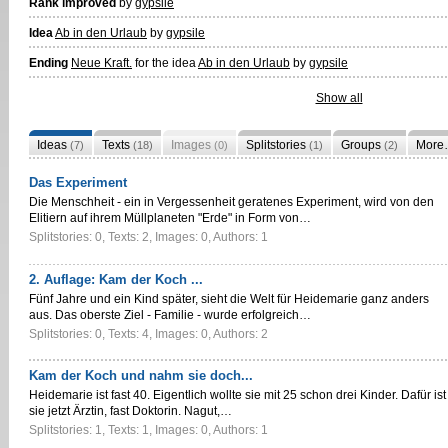
Rank improved
by
gypsile
Idea
Ab in den Urlaub
by
gypsile
Ending
Neue Kraft.
for the idea
Ab in den Urlaub
by
gypsile
Show all
Ideas
Texts
Images
Splitstories
Groups
More
(7)
(18)
(0)
(1)
(2)
Das Experiment
Die Menschheit - ein in Vergessenheit geratenes Experiment, wird von den
Elitiern auf ihrem Müllplaneten "Erde" in Form von…
Splitstories: 0, Texts: 2, Images: 0, Authors: 1
2. Auflage: Kam der Koch ...
Fünf Jahre und ein Kind später, sieht die Welt für Heidemarie ganz anders
aus. Das oberste Ziel - Familie - wurde erfolgreich…
Splitstories: 0, Texts: 4, Images: 0, Authors: 2
Kam der Koch und nahm sie doch...
Heidemarie ist fast 40. Eigentlich wollte sie mit 25 schon drei Kinder. Dafür ist
sie jetzt Ärztin, fast Doktorin. Nagut,…
Splitstories: 1, Texts: 1, Images: 0, Authors: 1