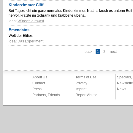
Kinderzimmer Cliff
Bei Tageslicht ein ganz normales Kinderzimmer. Nachts kroch es unterm Bett
hervor, kratzte im Schrank und krabbelte über's…
Idea:
Wünsch dir was!
Emendatos
Welt der Elitier.
Idea:
Das Experiment
back
1
2
next
About Us
Terms of Use
Specials,
Contact
Privacy
Newslette
Press
Imprint
News
Partners, Friends
Report Abuse