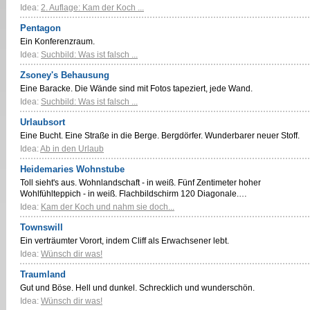
Idea:
2. Auflage: Kam der Koch ...
Pentagon
Ein Konferenzraum.
Idea:
Suchbild: Was ist falsch ...
Zsoney's Behausung
Eine Baracke. Die Wände sind mit Fotos tapeziert, jede Wand.
Idea:
Suchbild: Was ist falsch ...
Urlaubsort
Eine Bucht. Eine Straße in die Berge. Bergdörfer. Wunderbarer neuer Stoff.
Idea:
Ab in den Urlaub
Heidemaries Wohnstube
Toll sieht's aus. Wohnlandschaft - in weiß. Fünf Zentimeter hoher
Wohlfühlteppich - in weiß. Flachbildschirm 120 Diagonale.…
Idea:
Kam der Koch und nahm sie doch...
Townswill
Ein verträumter Vorort, indem Cliff als Erwachsener lebt.
Idea:
Wünsch dir was!
Traumland
Gut und Böse. Hell und dunkel. Schrecklich und wunderschön.
Idea:
Wünsch dir was!