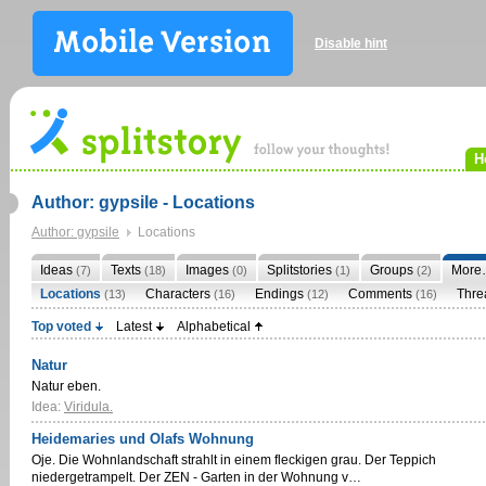
Disable hint
H
Author: gypsile - Locations
Author: gypsile
Locations
Ideas
Texts
Images
Splitstories
Groups
More
(7)
(18)
(0)
(1)
(2)
Locations
Characters
Endings
Comments
Thr
(13)
(16)
(12)
(16)
Top voted
Latest
Alphabetical
Natur
Natur eben.
Idea:
Viridula.
Heidemaries und Olafs Wohnung
Oje. Die Wohnlandschaft strahlt in einem fleckigen grau. Der Teppich
niedergetrampelt. Der ZEN - Garten in der Wohnung v…