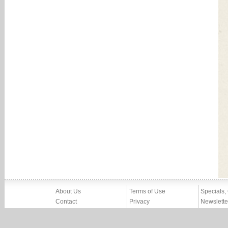
About Us
Terms of Use
Specials,
Contact
Privacy
Newslette
Press
Imprint
News
Partners, Friends
Report Abuse