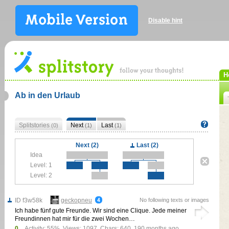
Disable hint
H
Ab in den Urlaub
Splitstories
Next
Last
(0)
(1)
(1)
Next (2)
Last (2)
Idea
Level: 1
Level: 2
ID f3w58k
geckopneu
No following texts or images
Ich habe fünf gute Freunde. Wir sind eine Clique. Jede meiner
Freundinnen hat mir für die zwei Wochen…
0
Activity: 55%, Views: 1097, Chars: 640,
190 months ago