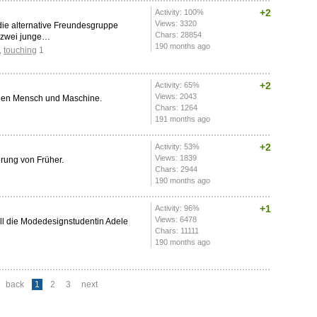
+2
Activity: 100%
Views: 3320
die alternative Freundesgruppe
Chars: 28854
 zwei junge…
190 months ago
,
touching
1
+2
Activity: 65%
Views: 2043
chen Mensch und Maschine.
Chars: 1264
191 months ago
+2
Activity: 53%
Views: 1839
rung von Früher.
Chars: 2944
190 months ago
+1
Activity: 96%
Views: 6478
ll die Modedesignstudentin Adele
Chars: 11111
190 months ago
back
1
2
3
next