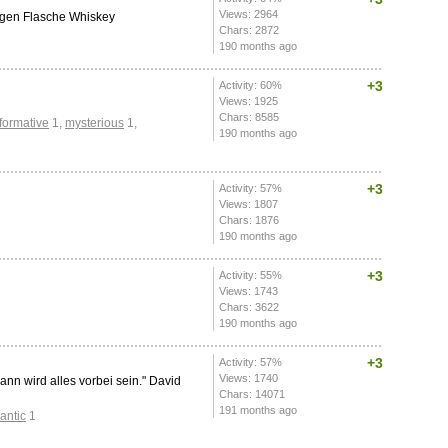
Views: 2964
ligen Flasche Whiskey
Chars: 2872
190 months ago
+3
Activity: 60%
Views: 1925
Chars: 8585
formative
1
,
mysterious
1
,
190 months ago
+3
Activity: 57%
Views: 1807
Chars: 1876
190 months ago
+3
Activity: 55%
Views: 1743
Chars: 3622
190 months ago
+3
Activity: 57%
Views: 1740
Dann wird alles vorbei sein." David
Chars: 14071
191 months ago
antic
1