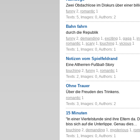
Zwei Obdachlose im Diskurs über einer bil
funny
2
,
romantic
1
Texts: 5, Images: 0, Authors: 2
Bahn fahrn
durch die Republik
funny
2
,
demanding
1
,
exciting
1
,
gaga
1
,
in
romantic
1
,
scary
1
,
touching
1
,
vicious
1
Texts: 1, Images: 0, Authors: 1
Notizen vom Spielfeldrand
Eine Altherren-Fußball-Story
touching
2
,
funny
1
,
romantic
1
Texts: 2, Images: 0, Authors: 1
Ohne Trauer
Über die Freuden des Trinkens.
romantic
1
Texts: 3, Images: 0, Authors: 2
15 Minuten
"In einer Viertelstunde sind ihre Eltern da. 
biss sich auf die Unterlippe. Genau dies…
touching
2
,
demanding
1
,
mysterious
1
,
rom
Texts: 1, Images: 0, Authors: 1