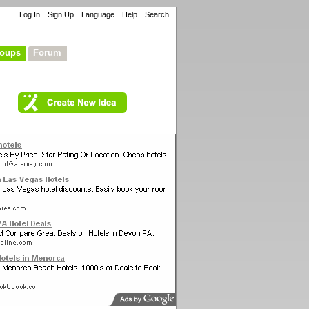
Log In
Sign Up
Language
Help
Search
oups
Forum