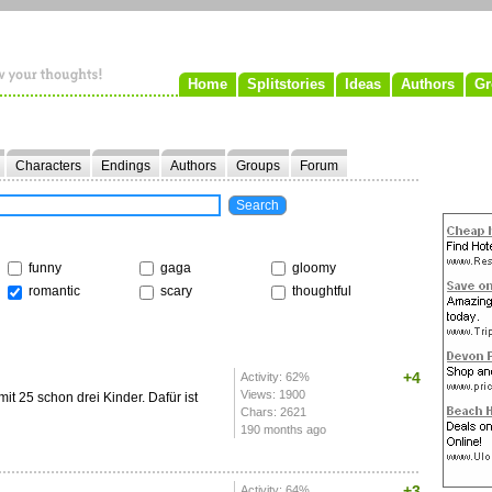
Home
Splitstories
Ideas
Authors
Gr
Characters
Endings
Authors
Groups
Forum
funny
gaga
gloomy
romantic
scary
thoughtful
+4
Activity: 62%
Views: 1900
mit 25 schon drei Kinder. Dafür ist
Chars: 2621
190 months ago
+3
Activity: 64%