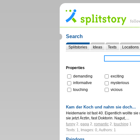
Search
Splitstories
Ideas
Texts
Locations
Properties
demanding
exciting
informative
mysterious
touching
vicious
Kam der Koch und nahm sie doch...
Heidemarie ist fast 40. Eigentlich wollte sie 
sie jetzt Ärztin, fast Doktorin. Nagut,…
funny
2
,
gaga
2
,
romantic
2
,
touching
1
Texts: 1, Images: 0, Authors: 1
Raindogs