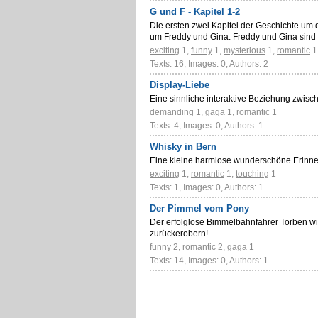
G und F - Kapitel 1-2
Die ersten zwei Kapitel der Geschichte um 
um Freddy und Gina. Freddy und Gina sind
exciting
1
,
funny
1
,
mysterious
1
,
romantic
1
Texts: 16, Images: 0, Authors: 2
Display-Liebe
Eine sinnliche interaktive Beziehung zwis
demanding
1
,
gaga
1
,
romantic
1
Texts: 4, Images: 0, Authors: 1
Whisky in Bern
Eine kleine harmlose wunderschöne Erinne
exciting
1
,
romantic
1
,
touching
1
Texts: 1, Images: 0, Authors: 1
Der Pimmel vom Pony
Der erfolglose Bimmelbahnfahrer Torben wi
zurückerobern!
funny
2
,
romantic
2
,
gaga
1
Texts: 14, Images: 0, Authors: 1