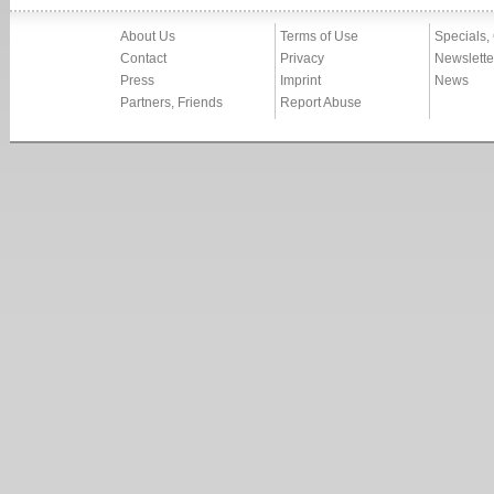
About Us
Terms of Use
Specials,
Contact
Privacy
Newslette
Press
Imprint
News
Partners, Friends
Report Abuse