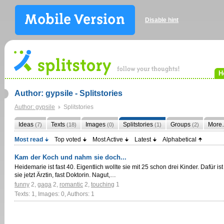
Disable hint
H
Author: gypsile - Splitstories
Author: gypsile
Splitstories
Ideas
Texts
Images
Splitstories
Groups
More
(7)
(18)
(0)
(1)
(2)
Most read
Top voted
Most Active
Latest
Alphabetical
Kam der Koch und nahm sie doch...
Heidemarie ist fast 40. Eigentlich wollte sie mit 25 schon drei Kinder. Dafür ist
sie jetzt Ärztin, fast Doktorin. Nagut,…
funny
2
,
gaga
2
,
romantic
2
,
touching
1
Texts: 1, Images: 0, Authors: 1