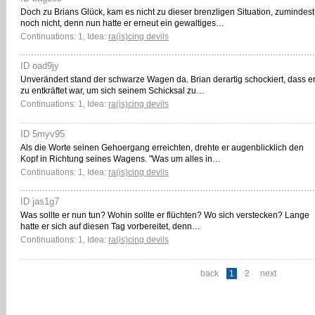
Doch zu Brians Glück, kam es nicht zu dieser brenzligen Situation, zumindest
noch nicht, denn nun hatte er erneut ein gewaltiges…
Continuations: 1, Idea:
ra(is)cing devils
ID oad9jy
Unverändert stand der schwarze Wagen da. Brian derartig schockiert, dass e
zu entkräftet war, um sich seinem Schicksal zu…
Continuations: 1, Idea:
ra(is)cing devils
ID 5myv95
Als die Worte seinen Gehoergang erreichten, drehte er augenblicklich den
Kopf in Richtung seines Wagens. "Was um alles in…
Continuations: 1, Idea:
ra(is)cing devils
ID jas1g7
Was sollte er nun tun? Wohin sollte er flüchten? Wo sich verstecken? Lange
hatte er sich auf diesen Tag vorbereitet, denn…
Continuations: 1, Idea:
ra(is)cing devils
back
1
2
next