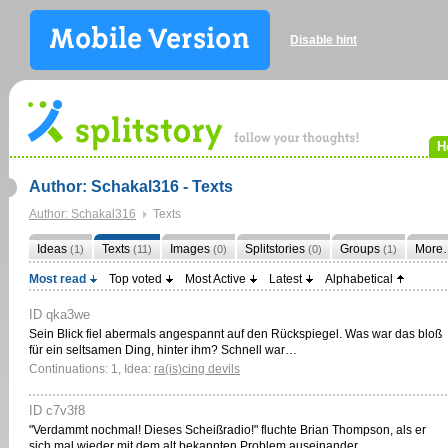
Disable hint
H
Author: Schakal316 - Texts
Author: Schakal316
Texts
Ideas
Texts
Images
Splitstories
Groups
More
(1)
(11)
(0)
(0)
(1)
Most read
Top voted
Most Active
Latest
Alphabetical
ID qka3we
Sein Blick fiel abermals angespannt auf den Rückspiegel. Was war das bloß
für ein seltsamen Ding, hinter ihm? Schnell war…
Continuations: 1, Idea:
ra(is)cing devils
ID c7v3f8
"Verdammt nochmal! Dieses Scheißradio!" fluchte Brian Thompson, als er
sich mal wieder mit dem alt bekannten Problem auseinander…