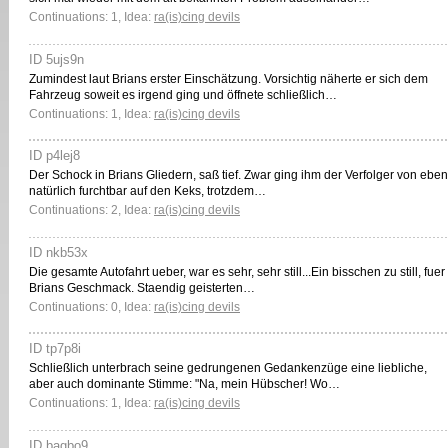
Continuations: 1, Idea:
ra(is)cing devils
ID 5ujs9n
Zumindest laut Brians erster Einschätzung. Vorsichtig näherte er sich dem
Fahrzeug soweit es irgend ging und öffnete schließlich…
Continuations: 1, Idea:
ra(is)cing devils
ID p4lej8
Der Schock in Brians Gliedern, saß tief. Zwar ging ihm der Verfolger von eben
natürlich furchtbar auf den Keks, trotzdem…
Continuations: 2, Idea:
ra(is)cing devils
ID nkb53x
Die gesamte Autofahrt ueber, war es sehr, sehr still...Ein bisschen zu still, fuer
Brians Geschmack. Staendig geisterten…
Continuations: 0, Idea:
ra(is)cing devils
ID tp7p8i
Schließlich unterbrach seine gedrungenen Gedankenzüge eine liebliche,
aber auch dominante Stimme: "Na, mein Hübscher! Wo…
Continuations: 1, Idea:
ra(is)cing devils
ID bagbo9