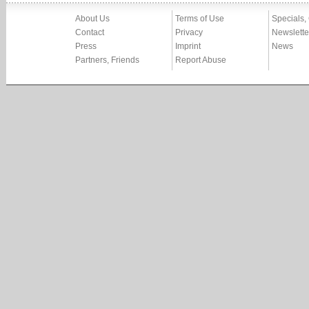
About Us
Terms of Use
Specials,
Contact
Privacy
Newslette
Press
Imprint
News
Partners, Friends
Report Abuse