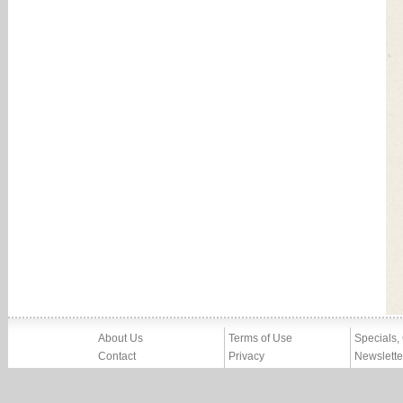
About Us
Terms of Use
Specials,
Contact
Privacy
Newslette
Press
Imprint
News
Partners, Friends
Report Abuse