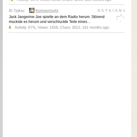
ID 7pjkxu
thomsennight
S: 0, T: 5, I: 0, N: 1
Jack Jangerine-Joe spielte an dem Radio herum. Störend
muckste es herum und verschluckte Teile eines…
0
Activity: 67%, Views: 1658, Chars: 3022,
181 months ago