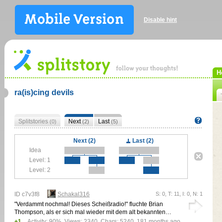
Disable hint
H
ra(is)cing devils
Splitstories
Next
Last
(0)
(2)
(5)
Next (2)
Last (2)
Idea
Level: 1
Level: 2
ID c7v3f8
Schakal316
S: 0, T: 11, I: 0, N: 1
"Verdammt nochmal! Dieses Scheißradio!" fluchte Brian
Thompson, als er sich mal wieder mit dem alt bekannten…
+1
Activity: 90%, Views: 2340, Chars: 5240,
181 months ago