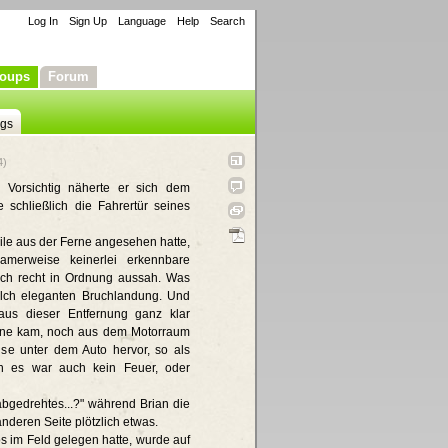
Log In
Sign Up
Language
Help
Search
oups
Forum
ngs
4)
. Vorsichtig näherte er sich dem
 schließlich die Fahrertür seines
ile aus der Ferne angesehen hatte,
samerweise keinerlei erkennbare
ch recht in Ordnung aussah. Was
olch eleganten Bruchlandung. Und
s dieser Entfernung ganz klar
bine kam, noch aus dem Motorraum
ise unter dem Auto hervor, so als
h es war auch kein Feuer, oder
 abgedrehtes...?" während Brian die
 anderen Seite plötzlich etwas.
s im Feld gelegen hatte, wurde auf