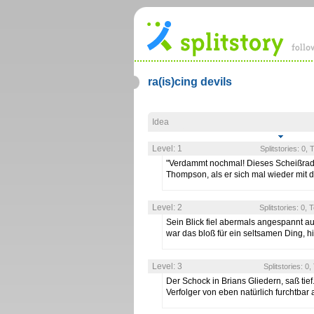
ra(is)cing devils
Idea
Level: 1
Splitstories: 0,
"Verdammt nochmal! Dieses Scheißradio
Thompson, als er sich mal wieder mit
Level: 2
Splitstories: 0, 
Sein Blick fiel abermals angespannt a
war das bloß für ein seltsamen Ding, h
Level: 3
Splitstories: 0
Der Schock in Brians Gliedern, saß tief
Verfolger von eben natürlich furchtbar