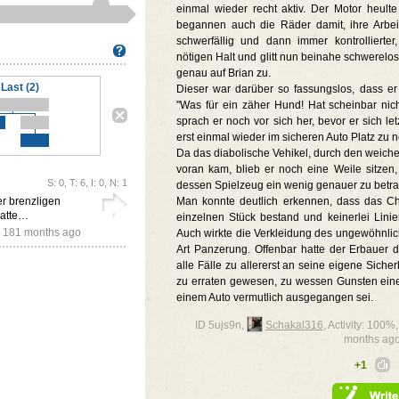
einmal wieder recht aktiv. Der Motor heulte
begannen auch die Räder damit, ihre Arbe
schwerfällig und dann immer kontrolliert
nötigen Halt und glitt nun beinahe schwerelo
genau auf Brian zu.
Last (2)
Dieser war darüber so fassungslos, dass er
"Was für ein zäher Hund! Hat scheinbar nic
sprach er noch vor sich her, bevor er sich le
erst einmal wieder im sicheren Auto Platz zu
Da das diabolische Vehikel, durch den weich
voran kam, blieb er noch eine Weile sitzen
S: 0, T: 6, I: 0, N: 1
dessen Spielzeug ein wenig genauer zu betra
er brenzligen
Man konnte deutlich erkennen, dass das Ch
hatte…
einzelnen Stück bestand und keinerlei Lini
,
181 months ago
Auch wirkte die Verkleidung des ungewöhnlic
Art Panzerung. Offenbar hatte der Erbauer d
alle Fälle zu allererst an seine eigene Siche
zu erraten gewesen, zu wessen Gunsten eine
einem Auto vermutlich ausgegangen sei.
ID 5ujs9n,
Schakal316
, Activity: 100
months ag
+1