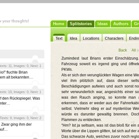
Home
Splitstories
Ideas
Authors
Gr
Text
Idea
Locations
Characters
Endi
Back
All
(
Zumindest laut Brians erster Einschätzung
Fahrzeug soweit es irgend ging und öffnete
 Texts: 11, Images: 0, Next: 1
PKWs.
!" fluchte Brian
Als er sich den verunglückten Wagen eine We
 dem alt bekannten…
viel ihm plötzlich auf, dass dieser selt
Beschädigungen aufwies und auch sonst no
sehr verwunderlich war, angesichts einer s
Texts: 10, Images: 0, Next: 1
was den Rauch anging, so konnte man au
uf den Rückspiegel. Was
erkennen, dass er weder aus der Fahrerka
inter…
selbst. Vielmehr stieg er auf mysteriöse We
würde es darunter gewaltig brennen. Doc
, Texts: 9, Images: 0, Next: 2
Flammen zu entdecken.
. Zwar ging ihm der
"Hm? Ist ja seltsam, was ist das bloß für ein
 auf…
Worte über die Lippen glitten, tat sich auf der
Das schwarze Auto, welches zuvor noch reglo