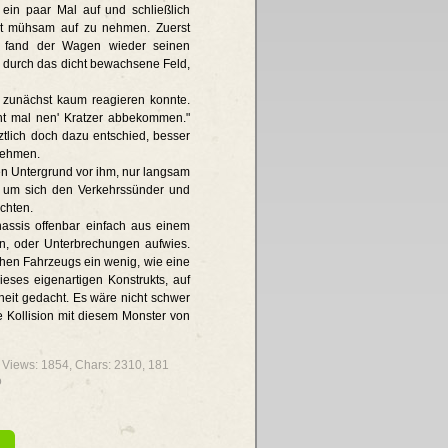
 ein paar Mal auf und schließlich
it mühsam auf zu nehmen. Zuerst
er, fand der Wagen wieder seinen
s durch das dicht bewachsene Feld,
 zunächst kaum reagieren konnte.
ht mal nen' Kratzer abbekommen."
tztlich doch dazu entschied, besser
 nehmen.
en Untergrund vor ihm, nur langsam
, um sich den Verkehrssünder und
chten.
assis offenbar einfach aus einem
en, oder Unterbrechungen aufwies.
hen Fahrzeugs ein wenig, wie eine
ieses eigenartigen Konstrukts, auf
rheit gedacht. Es wäre nicht schwer
 Kollision mit diesem Monster von
%, Views: 1854, Chars: 2310,
181
o