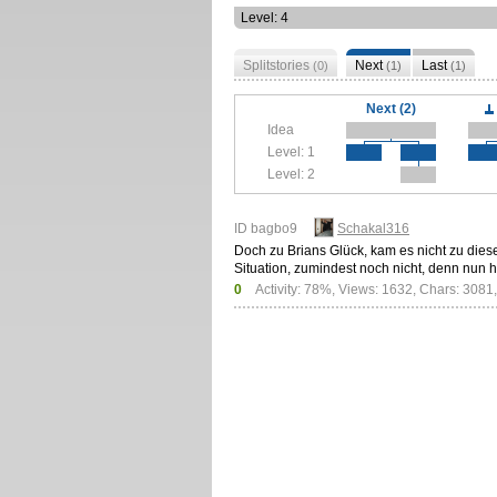
Level: 4
Splitstories
Next
Last
(0)
(1)
(1)
Next (2)
Idea
Level: 1
Level: 2
ID bagbo9
Schakal316
Doch zu Brians Glück, kam es nicht zu dies
Situation, zumindest noch nicht, denn nun 
0
Activity: 78%, Views: 1632, Chars: 3081