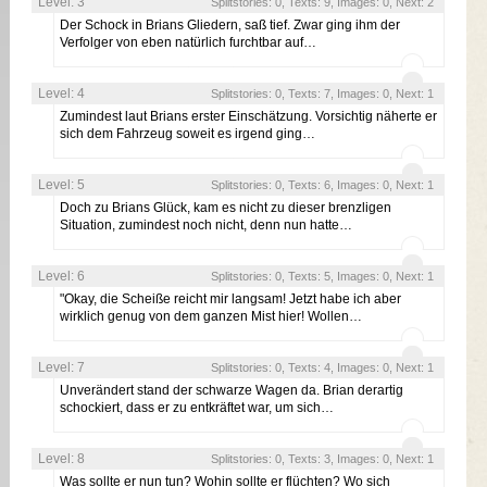
Level: 3
Splitstories: 0, Texts: 9, Images: 0, Next: 2
Der Schock in Brians Gliedern, saß tief. Zwar ging ihm der
Verfolger von eben natürlich furchtbar auf…
Level: 4
Splitstories: 0, Texts: 7, Images: 0, Next: 1
Zumindest laut Brians erster Einschätzung. Vorsichtig näherte er
sich dem Fahrzeug soweit es irgend ging…
Level: 5
Splitstories: 0, Texts: 6, Images: 0, Next: 1
Doch zu Brians Glück, kam es nicht zu dieser brenzligen
Situation, zumindest noch nicht, denn nun hatte…
Level: 6
Splitstories: 0, Texts: 5, Images: 0, Next: 1
"Okay, die Scheiße reicht mir langsam! Jetzt habe ich aber
wirklich genug von dem ganzen Mist hier! Wollen…
Level: 7
Splitstories: 0, Texts: 4, Images: 0, Next: 1
Unverändert stand der schwarze Wagen da. Brian derartig
schockiert, dass er zu entkräftet war, um sich…
Level: 8
Splitstories: 0, Texts: 3, Images: 0, Next: 1
Was sollte er nun tun? Wohin sollte er flüchten? Wo sich