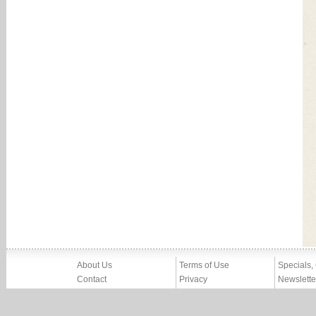
About Us
Terms of Use
Specials,
Contact
Privacy
Newslette
Press
Imprint
News
Partners, Friends
Report Abuse