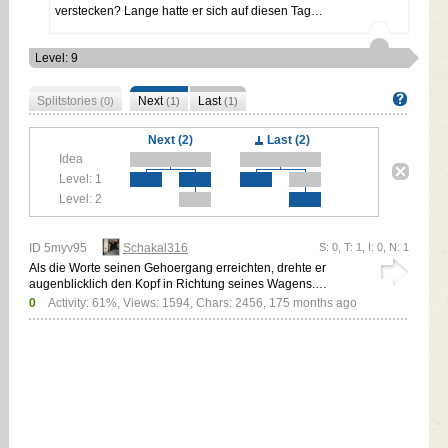
verstecken? Lange hatte er sich auf diesen Tag…
Level: 9
Splitstories
Next
Last
(0)
(1)
(1)
Next (2)
Last (2)
Idea
Level: 1
Level: 2
ID 5myv95
Schakal316
S: 0, T: 1, I: 0, N: 1
Als die Worte seinen Gehoergang erreichten, drehte er
augenblicklich den Kopf in Richtung seines Wagens.…
0
Activity: 61%, Views: 1594, Chars: 2456,
175 months ago