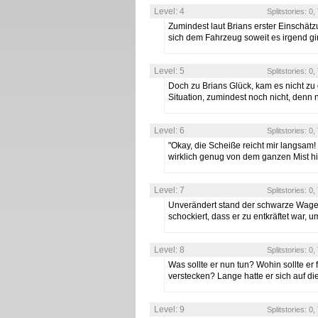
Level: 4
Splitstories: 0
Zumindest laut Brians erster Einschätz
sich dem Fahrzeug soweit es irgend 
Level: 5
Splitstories: 0
Doch zu Brians Glück, kam es nicht zu 
Situation, zumindest noch nicht, denn
Level: 6
Splitstories: 0
"Okay, die Scheiße reicht mir langsam!
wirklich genug von dem ganzen Mist h
Level: 7
Splitstories: 0
Unverändert stand der schwarze Wagen
schockiert, dass er zu entkräftet war, 
Level: 8
Splitstories: 0
Was sollte er nun tun? Wohin sollte er
verstecken? Lange hatte er sich auf d
Level: 9
Splitstories: 0