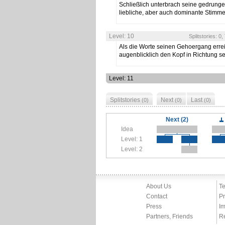
Schließlich unterbrach seine gedrun
liebliche, aber auch dominante Stimm
Level: 10
Splitstories: 0
Als die Worte seinen Gehoergang errei
augenblicklich den Kopf in Richtung 
Level: 11
Splitstories
Next
Last
(0)
(0)
(0)
Next (2)
Idea
Level: 1
Level: 2
About Us
Te
Contact
Pr
Press
Im
Partners, Friends
R