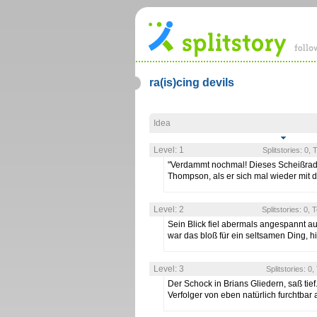
ra(is)cing devils
Idea
Level: 1
Splitstories: 0,
"Verdammt nochmal! Dieses Scheißradio
Thompson, als er sich mal wieder mit
Level: 2
Splitstories: 0, 
Sein Blick fiel abermals angespannt a
war das bloß für ein seltsamen Ding, h
Level: 3
Splitstories: 0
Der Schock in Brians Gliedern, saß tief
Verfolger von eben natürlich furchtbar