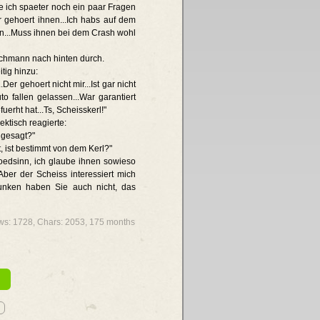
be ich spaeter noch ein paar Fragen
r gehoert ihnen...Ich habs auf dem
en...Muss ihnen bei dem Crash wohl
lachmann nach hinten durch.
tig hinzu:
.Der gehoert nicht mir...Ist gar nicht
o fallen gelassen...War garantiert
uerht hat...Ts, Scheisskerl!"
ektisch reagierte:
 gesagt?"
t, ist bestimmt von dem Kerl?"
loedsinn, ich glaube ihnen sowieso
.Aber der Scheiss interessiert mich
trunken haben Sie auch nicht, das
iews: 1728, Chars: 2053,
175 months