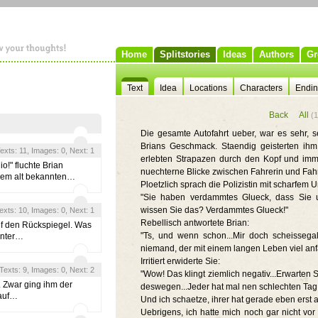
Home
Splitstories
Ideas
Authors
Gr
Text
Idea
Locations
Characters
Endi
Back
All
(1
Die gesamte Autofahrt ueber, war es sehr, sehr
Brians Geschmack. Staendig geisterten i
 Texts: 11, Images: 0, Next: 1
erlebten Strapazen durch den Kopf und imm
!" fluchte Brian
nuechterne Blicke zwischen Fahrerin und Fah
 dem alt bekannten…
Ploetzlich sprach die Polizistin mit scharfem 
"Sie haben verdammtes Glueck, dass Sie 
wissen Sie das? Verdammtes Glueck!"
Texts: 10, Images: 0, Next: 1
Rebellisch antwortete Brian:
uf den Rückspiegel. Was
"Ts, und wenn schon...Mir doch scheissegal.
inter…
niemand, der mit einem langen Leben viel an
Irritiert erwiderte Sie:
, Texts: 9, Images: 0, Next: 2
"Wow! Das klingt ziemlich negativ...Erwarten S
. Zwar ging ihm der
deswegen...Jeder hat mal nen schlechten Tag
 auf…
Und ich schaetze, ihrer hat gerade eben erst
Uebrigens, ich hatte mich noch gar nicht vor 