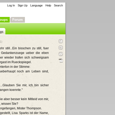
Log In
Sign Up
Language
Help
Search
oups
Forum
ngs
1)
 still...Ein bisschen zu still, fuer
hm Gedankenzuege ueber die eben
er wieder trafen sich schweigsam
rgast im Rueckspiegel.
Unterton in der Stimme:
ueberhaupt noch am Leben sind,
..Glauben Sie mir, ich bin sicher
fangen koennte."
ie aber besser kein Mitleid von mir,
, wissen Sie?
 angefangen, Mister Thompson.
gestellt, Lisa Sparks ist der Name,