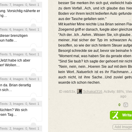
besser Sie merken ihn sich gut, vielleicht ha
, Texts: 7, Images: 0, Next: 1
zu dem Vorfall...Ach, und ich glaube das hie
ung. Vorsichtig näherte er
Boden vor ihrem leicht ledierten Auto gefund
ging…
aus der Tasche gefallen sein."
Mit kuehler Mine reichte Lisa Brian seinen F
Zoegernd griff er danach, fuegte aber gleichzei
, Texts: 6, Images: 0, Next: 1
"Ach der...Ich...Aehm...Wissen Sie, ich glaube..
dieser brenzligen
meiner...Hat sicher der Typ im schwarzen Aut
 nun hatte…
besoffen, so wie der sich hinterm Steuer aufgef
Besorgt schreckte sie auf, bevor sie beinahe h
, Texts: 5, Images: 0, Next: 1
"Moment mal, was haben Sie da gerade eben
 Jetzt habe ich aber
"Sind Sie taub? Ich sagte der gehoert mir nich
ier! Wollen…
"Nein, nein, nein...Hoeren Sie auf mit dem B
kein Wort...Natuerlich ist es ihr Flachmann..
auch nicht, ist ihre Sache...Und zuviel ge
, Texts: 4, Images: 0, Next: 1
wuerde ich schon riechen.
 da. Brian derartig
um sich…
ID nkb53x,
Schakal316
, Activity: 88%, V
ago
, Texts: 3, Images: 0, Next: 1
0
 flüchten? Wo sich
iesen Tag…
, Texts: 2, Images: 0, Next: 1