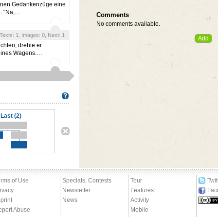
genen Gedankenzüge eine
e: "Na,…
Comments
No comments available.
, Texts: 1, Images: 0, Next: 1
chten, drehte er
seines Wagens.…
Last (2)
rms of Use
Specials, Contests
Tour
Twit
ivacy
Newsletter
Features
Fac
print
News
Activity
eport Abuse
Mobile