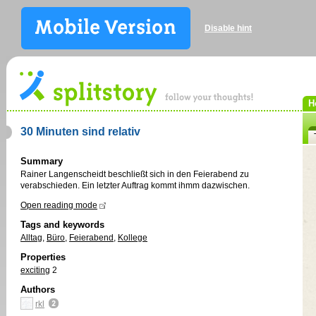
Disable hint
H
30 Minuten sind relativ
Summary
Rainer Langenscheidt beschließt sich in den Feierabend zu
verabschieden. Ein letzter Auftrag kommt ihmm dazwischen.
Open reading mode
Tags and keywords
Alltag
,
Büro
,
Feierabend
,
Kollege
Properties
exciting
2
Authors
rkl