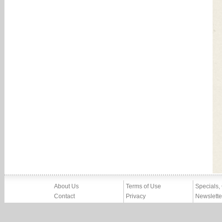
About Us
Terms of Use
Specials,
Contact
Privacy
Newslette
Press
Imprint
News
Partners, Friends
Report Abuse