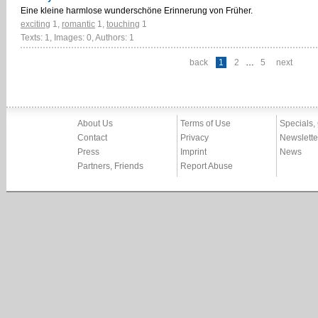
Eine kleine harmlose wunderschöne Erinnerung von Früher.
exciting
1
,
romantic
1
,
touching
1
Texts: 1, Images: 0, Authors: 1
back
1
2
…
5
next
About Us
Terms of Use
Specials,
Contact
Privacy
Newslette
Press
Imprint
News
Partners, Friends
Report Abuse