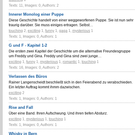
Texts: 11, Images: 0, Authors: 2
Innerer Monolog einer Puppe
Diese Geschichte handelt von einer weggeworfenen Puppe. Sie ist nun sehr
traurig darüber. Sie muss einiges ertragen. Selbst…
touching
2
,
exciting
1
,
funny
1
,
gaga
1
,
mysterious
1
Texts: 1, Images: 0, Authors: 1
G und F - Kapitel 1-2
Die ersten zwei Kapitel der Geschichte um die alternative Freundesgruppe
um Freddy und Gina. Freddy und Gina sind zwei junge…
exciting
1
,
funny
1
,
mysterious
1
,
romantic
1
,
touching
1
Texts: 16, Images: 0, Authors: 2
Verlassen des Büros
Rainer Langenscheidt beschließt sich in den Feierabend zu verabschieden.
Ein letzter Auftrag kommt ihmm dazwischen.
exciting
2
Texts: 1, Images: 0, Authors: 1
Rise and Fall
Über eine Band. Ihren Aufschwung. Und ihren tiefen Absturz.
exciting
1
,
mysterious
1
,
touching
1
Texts: 1, Images: 0, Authors: 1
Whisky in Bern