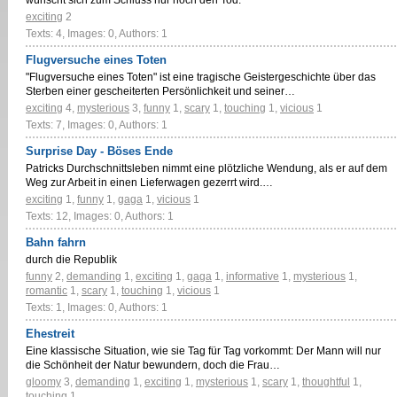
wünscht sich zum Schluss nur noch den Tod.
exciting
2
Texts: 4, Images: 0, Authors: 1
Flugversuche eines Toten
"Flugversuche eines Toten" ist eine tragische Geistergeschichte über das
Sterben einer gescheiterten Persönlichkeit und seiner…
exciting
4
,
mysterious
3
,
funny
1
,
scary
1
,
touching
1
,
vicious
1
Texts: 7, Images: 0, Authors: 1
Surprise Day - Böses Ende
Patricks Durchschnittsleben nimmt eine plötzliche Wendung, als er auf dem
Weg zur Arbeit in einen Lieferwagen gezerrt wird.…
exciting
1
,
funny
1
,
gaga
1
,
vicious
1
Texts: 12, Images: 0, Authors: 1
Bahn fahrn
durch die Republik
funny
2
,
demanding
1
,
exciting
1
,
gaga
1
,
informative
1
,
mysterious
1
,
romantic
1
,
scary
1
,
touching
1
,
vicious
1
Texts: 1, Images: 0, Authors: 1
Ehestreit
Eine klassische Situation, wie sie Tag für Tag vorkommt: Der Mann will nur
die Schönheit der Natur bewundern, doch die Frau…
gloomy
3
,
demanding
1
,
exciting
1
,
mysterious
1
,
scary
1
,
thoughtful
1
,
touching
1