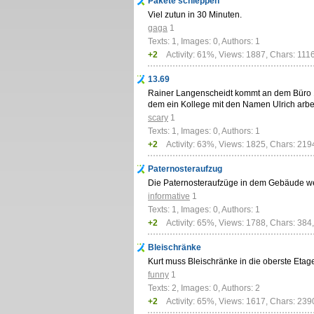
Pakete schleppen
Viel zutun in 30 Minuten.
gaga
1
Texts: 1, Images: 0, Authors: 1
+2
Activity: 61%, Views: 1887, Chars: 111
13.69
Rainer Langenscheidt kommt an dem Büro 1
dem ein Kollege mit den Namen Ulrich arbe
scary
1
Texts: 1, Images: 0, Authors: 1
+2
Activity: 63%, Views: 1825, Chars: 219
Paternosteraufzug
Die Paternosteraufzüge in dem Gebäude wer
informative
1
Texts: 1, Images: 0, Authors: 1
+2
Activity: 65%, Views: 1788, Chars: 384
Bleischränke
Kurt muss Bleischränke in die oberste Eta
funny
1
Texts: 2, Images: 0, Authors: 2
+2
Activity: 65%, Views: 1617, Chars: 239