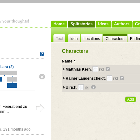
Home
Splitstories
Ideas
Authors
Gr
Text
Idea
Locations
Characters
Endi
Characters
Name
Last (2)
Matthias Kern,
rkl
Rainer Langenscheidt,
rkl
Ulrich,
rkl
en Feierabend zu
 ihmm…
9,
191 months ago