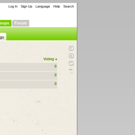
Log In
Sign Up
Language
Help
Search
oups
Forum
ngs
Voting
0
0
0