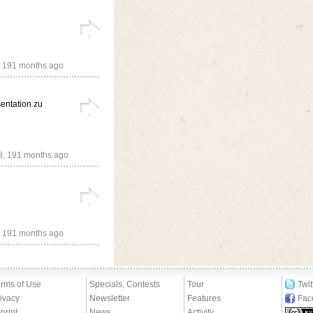
,
191 months ago
sentation zu
8,
191 months ago
,
191 months ago
rms of Use
Specials, Contests
Tour
Twit
ivacy
Newsletter
Features
Fac
print
News
Activity