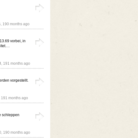
6,
190 months ago
3.69 vorbei, in
itet.…
4,
191 months ago
den vorgestellt.
,
191 months ago
ge schleppen
0,
190 months ago