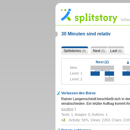
30 Minuten sind relativ
Splitstories
Next
Last
(8)
(5)
(6)
Next (2)
Idea
Level: 1
Level: 2
Verlassen des Büros
Rainer Langenscheidt beschließt sich in d
verabschieden. Ein letzter Auftrag kommt
exciting
2
Texts: 1, Images: 0, Authors: 1
+2
Activity: 58%, Views: 2263, Chars: 216