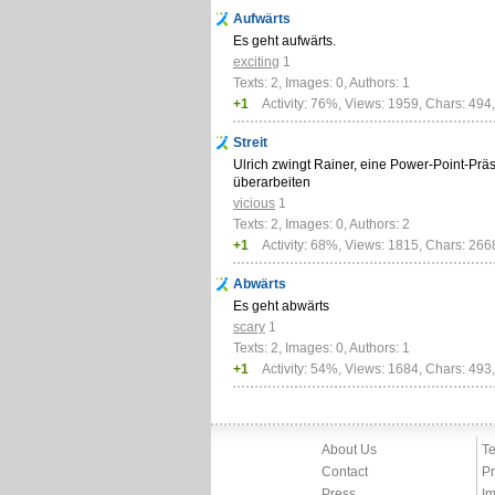
Aufwärts
Es geht aufwärts.
exciting
1
Texts: 2, Images: 0, Authors: 1
+1
Activity: 76%, Views: 1959, Chars: 494
Streit
Ulrich zwingt Rainer, eine Power-Point-Prä
überarbeiten
vicious
1
Texts: 2, Images: 0, Authors: 2
+1
Activity: 68%, Views: 1815, Chars: 266
Abwärts
Es geht abwärts
scary
1
Texts: 2, Images: 0, Authors: 1
+1
Activity: 54%, Views: 1684, Chars: 493
About Us
Te
Contact
Pr
Press
Im