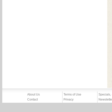
About Us
Terms of Use
Specials,
Contact
Privacy
Newslette
Press
Imprint
News
Partners, Friends
Report Abuse