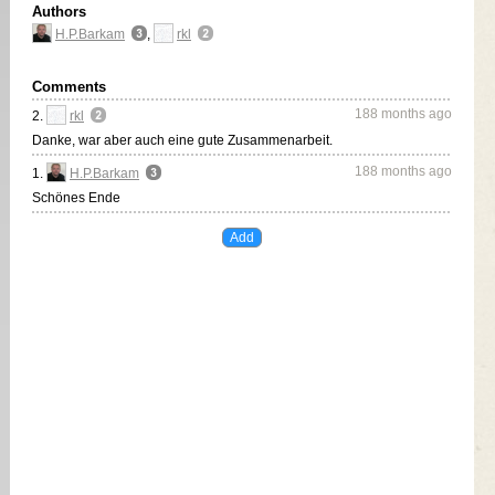
Authors
H.P.Barkam
,
rkl
Comments
188 months ago
2.
rkl
Danke, war aber auch eine gute Zusammenarbeit.
188 months ago
1.
H.P.Barkam
Schönes Ende