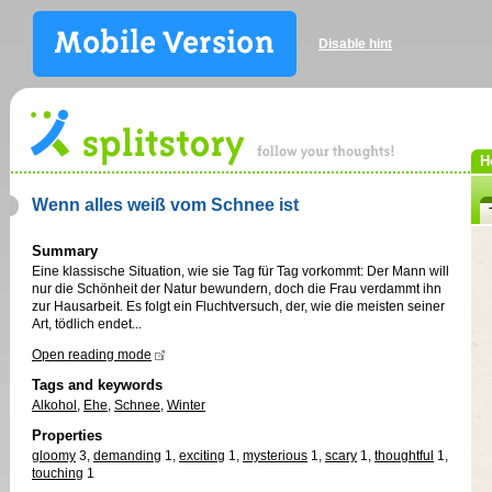
Disable hint
H
Wenn alles weiß vom Schnee ist
Summary
Eine klassische Situation, wie sie Tag für Tag vorkommt: Der Mann will
nur die Schönheit der Natur bewundern, doch die Frau verdammt ihn
zur Hausarbeit. Es folgt ein Fluchtversuch, der, wie die meisten seiner
Art, tödlich endet...
Open reading mode
Tags and keywords
Alkohol
,
Ehe
,
Schnee
,
Winter
Properties
gloomy
3
,
demanding
1
,
exciting
1
,
mysterious
1
,
scary
1
,
thoughtful
1
,
touching
1