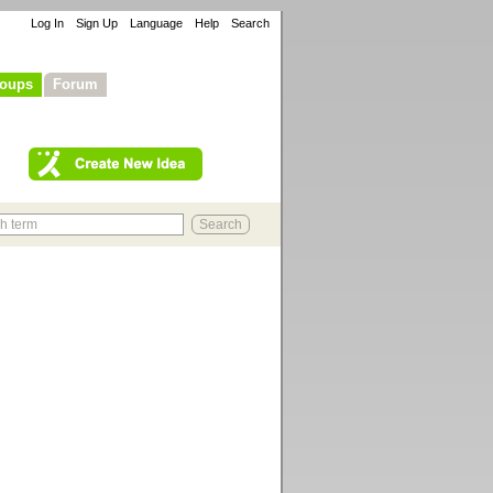
Log In
Sign Up
Language
Help
Search
oups
Forum