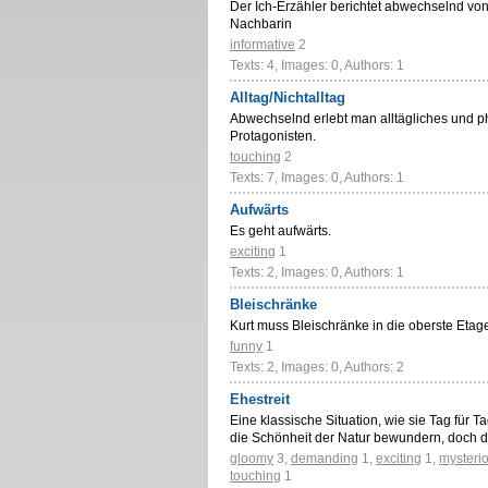
Der Ich-Erzähler berichtet abwechselnd vo
Nachbarin
informative
2
Texts: 4, Images: 0, Authors: 1
Alltag/Nichtalltag
Abwechselnd erlebt man alltägliches und p
Protagonisten.
touching
2
Texts: 7, Images: 0, Authors: 1
Aufwärts
Es geht aufwärts.
exciting
1
Texts: 2, Images: 0, Authors: 1
Bleischränke
Kurt muss Bleischränke in die oberste Eta
funny
1
Texts: 2, Images: 0, Authors: 2
Ehestreit
Eine klassische Situation, wie sie Tag für 
die Schönheit der Natur bewundern, doch 
gloomy
3
,
demanding
1
,
exciting
1
,
mysteri
touching
1