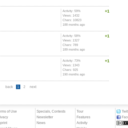
+1
Activity: 59%
Views: 1432
Chars: 10823
188 months ago
+1
Activity: 58%
Views: 1327
Chars: 789
189 months ago
+1
Activity: 73%
Views: 1343
Chars: 925
190 months ago
back
1
2
next
rms of Use
Specials, Contests
Tour
Twit
ivacy
Newsletter
Features
Fac
print
News
Activity