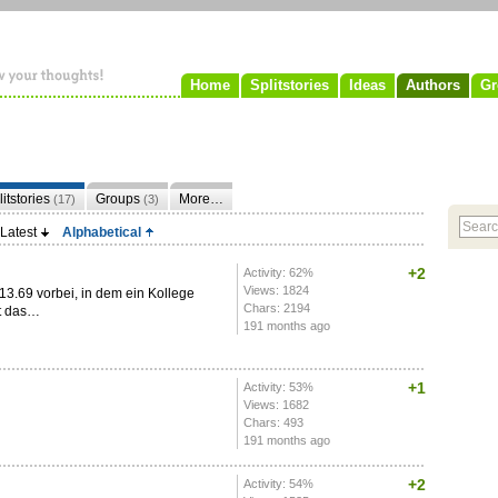
Home
Splitstories
Ideas
Authors
Gr
litstories
Groups
More…
(17)
(3)
Latest
Alphabetical
+2
Activity: 62%
Views: 1824
3.69 vorbei, in dem ein Kollege
Chars: 2194
tt das…
191 months ago
+1
Activity: 53%
Views: 1682
Chars: 493
191 months ago
+2
Activity: 54%