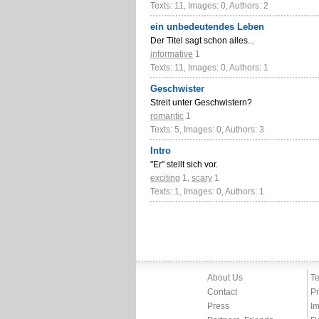
Texts: 11, Images: 0, Authors: 2
ein unbedeutendes Leben
Der Titel sagt schon alles...
informative
1
Texts: 11, Images: 0, Authors: 1
Geschwister
Streit unter Geschwistern?
romantic
1
Texts: 5, Images: 0, Authors: 3
Intro
"Er" stellt sich vor.
exciting
1
,
scary
1
Texts: 1, Images: 0, Authors: 1
About Us
Te
Contact
Pr
Press
Im