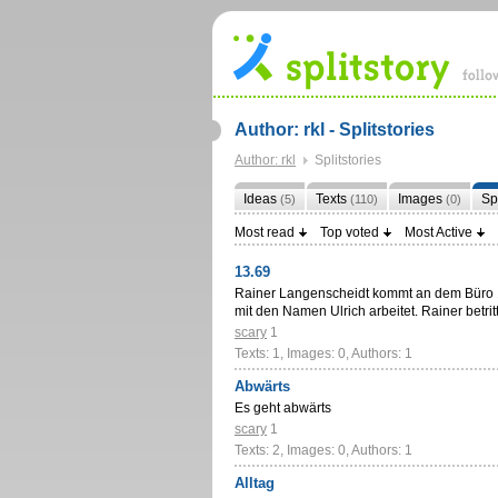
Author: rkl - Splitstories
Author: rkl
Splitstories
Ideas
Texts
Images
Sp
(5)
(110)
(0)
Most read
Top voted
Most Active
13.69
Rainer Langenscheidt kommt an dem Büro 1
mit den Namen Ulrich arbeitet. Rainer betri
scary
1
Texts: 1, Images: 0, Authors: 1
Abwärts
Es geht abwärts
scary
1
Texts: 2, Images: 0, Authors: 1
Alltag