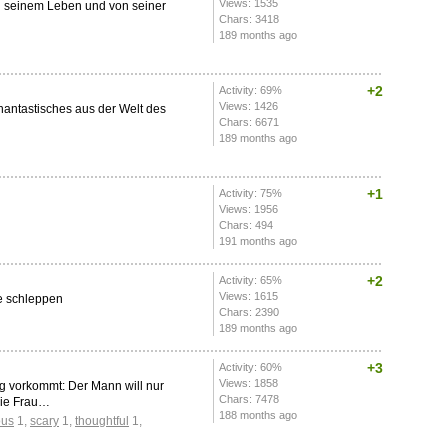
Views: 1535
n seinem Leben und von seiner
Chars: 3418
189 months ago
+2
Activity: 69%
Views: 1426
hantastisches aus der Welt des
Chars: 6671
189 months ago
+1
Activity: 75%
Views: 1956
Chars: 494
191 months ago
+2
Activity: 65%
Views: 1615
ge schleppen
Chars: 2390
189 months ago
+3
Activity: 60%
Views: 1858
Tag vorkommt: Der Mann will nur
Chars: 7478
die Frau…
188 months ago
ous
1
,
scary
1
,
thoughtful
1
,