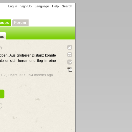
Log In
Sign Up
Language
Help
Search
oups
Forum
ngs
7)
 oben. Aus größerer Distanz konnte
e er sich herum und flog in eine
 2017, Chars: 327,
194 months ago