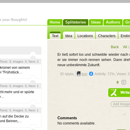
Home
Splitstories
Ideas
Authors
Gr
Text
Idea
Locations
Characters
Endi
Back
All
(
Er ließ sofort los und schwebte wieder nach
er sie immer noch rennen sehen. Dann dreht
, Texts: 8, Images: 0, Next: 2
neue unbestimmte Zukunft.
pskrümel von seinem
bei "Frühstück…
ID njiykx,
tom
, Activity: 72%, Views:
0
, Texts: 6, Images: 0, Next: 1
cht mehr und er spürte
te…
, Texts: 5, Images: 0, Next: 1
h auf die Decke zu
Comments
 und Beinen,…
No comments available.