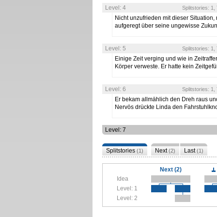
Level: 4
Splitstories: 1
Nicht unzufrieden mit dieser Situation
aufgeregt über seine ungewisse Zuku
Level: 5
Splitstories: 1
Einige Zeit verging und wie in Zeitraffe
Körper verweste. Er hatte kein Zeitgef
Level: 6
Splitstories: 1
Er bekam allmählich den Dreh raus und 
Nervös drückte Linda den Fahrstuhlk
Level: 7
Splitstories
Next
Last
(1)
(2)
(1)
Next (2)
Idea
Level: 1
Level: 2