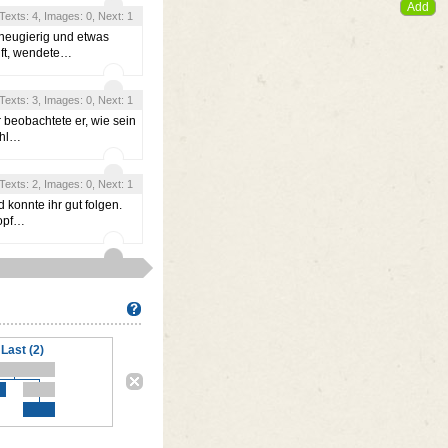
, Texts: 4, Images: 0, Next: 1
, neugierig und etwas
nft, wendete…
, Texts: 3, Images: 0, Next: 1
r beobachtete er, wie sein
ühl…
, Texts: 2, Images: 0, Next: 1
konnte ihr gut folgen.
nopf…
Last (2)