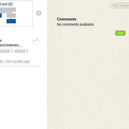
Last (2)
Comments
No comments available.
he
gescheiterten…
uching
1
,
vicious
1
732,
194 months ago