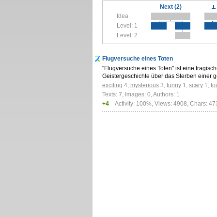
Next (2)
Idea
Level: 1
Level: 2
Flugversuche eines Toten
"Flugversuche eines Toten" ist eine tragisc
Geistergeschichte über das Sterben einer 
exciting
4
,
mysterious
3
,
funny
1
,
scary
1
,
to
Texts: 7, Images: 0, Authors: 1
+4
Activity: 100%, Views: 4908, Chars: 4