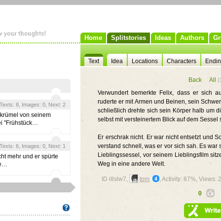
Home
Splitstories
Ideas
Authors
Gr
Text
Idea
Locations
Characters
Endi
Back
All
(
Verwundert bemerkte Felix, dass er sich 
ruderte er mit Armen und Beinen, sein Schwer
, Texts: 8, Images: 0, Next: 2
schließlich drehte sich sein Körper halb um 
pskrümel von seinem
selbst mit versteinertem Blick auf dem Sessel 
bei "Frühstück…
Er erschrak nicht. Er war nicht entsetzt und 
verstand schnell, was er vor sich sah. Es war 
, Texts: 6, Images: 0, Next: 1
Lieblingssessel, vor seinem Lieblingsfilm sitz
cht mehr und er spürte
Weg in eine andere Welt.
te…
ID i8slw7,
tom
, Activity: 87%, Views:
0