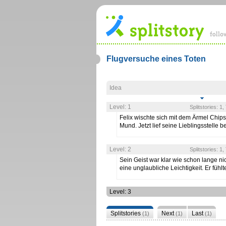
Flugversuche eines Toten
Idea
Level: 1
Splitstories: 1
Felix wischte sich mit dem Ärmel Chi
Mund. Jetzt lief seine Lieblingsstelle 
Level: 2
Splitstories: 1
Sein Geist war klar wie schon lange ni
eine unglaubliche Leichtigkeit. Er fühl
Level: 3
Splitstories
Next
Last
(1)
(1)
(1)