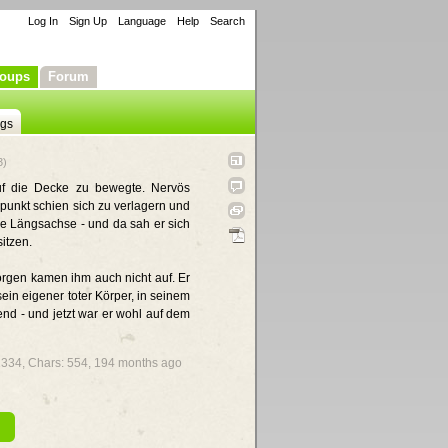
Log In
Sign Up
Language
Help
Search
oups
Forum
ngs
3)
auf die Decke zu bewegte. Nervös
punkt schien sich zu verlagern und
die Längsachse - und da sah er sich
sitzen.
Sorgen kamen ihm auch nicht auf. Er
sein eigener toter Körper, in seinem
end - und jetzt war er wohl auf dem
 2334, Chars: 554,
194 months ago