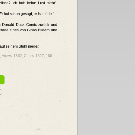
leiben? Ich hab keine Lust mehr",
r hat schon gesagt, er ist müde."
em Donald Duck Comic zurück und
gerade eines von Ginas Bildern und
 auf seinem Stuhl nieder.
0%, Views: 1862, Chars: 1327,
188
o