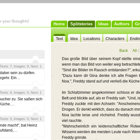
Home
Splitstories
Ideas
Authors
Gr
Text
Idea
Locations
Characters
Endi
Back
All
(
Das große Bild über seinem Kopf stellte ein
wenn man das Bild von weiter weg betrachtete
, Texts: 7, Images: 0, Next: 1
"Sind die Bilder im Rausch entstanden?", erku
dabei sein zu dürfen.
"Dazu kann dir Gina denke ich alle Fragen 
egehr. Ein…
Noa.", Freddy stand auf und verließ die Küche
Im Schlafzimmer angekommen schloss er die 
, Texts: 6, Images: 0, Next: 1
Bett und blickte auf, als er Freddy sah: "Und, i
ucher zu. Sie saßen sich
Freddy zuckte mit den Achseln: "Anscheinend
r Küche.…
Drogen. Er denkt wirklich, dass du danach im
Noa lachte leise und röchelnd. Freddy wuss
, Texts: 5, Images: 0, Next: 1
viel rauchte.
nde macht", bat Heinz
"Wahrscheinlich ein leidenschaftlicher Rotw
aufstand,…
Wissens werden die meisten Leute nach Wein
Freddy grinste.