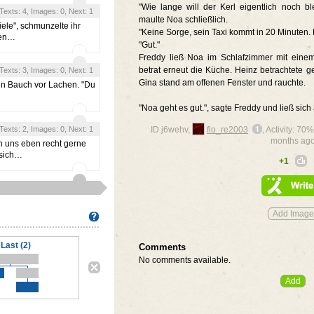
"Wie lange will der Kerl eigentlich noch b
, Texts: 4, Images: 0, Next: 1
maulte Noa schließlich.
iele", schmunzelte ihr
"Keine Sorge, sein Taxi kommt in 20 Minuten. E
nen…
"Gut."
Freddy ließ Noa im Schlafzimmer mit ein
betrat erneut die Küche. Heinz betrachtete 
, Texts: 3, Images: 0, Next: 1
Gina stand am offenen Fenster und rauchte.
den Bauch vor Lachen. "Du
"Noa geht es gut.", sagte Freddy und ließ sich
, Texts: 2, Images: 0, Next: 1
ID j6wehv,
flo_re2003
, Activity: 7
months ag
en uns eben recht gerne
 sich…
+1
Last (2)
Comments
No comments available.