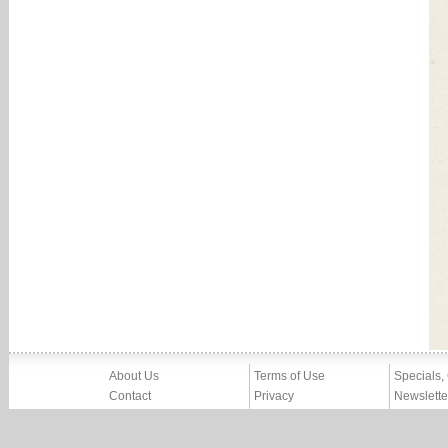
About Us
Terms of Use
Specials,
Contact
Privacy
Newslette
Press
Imprint
News
Partners, Friends
Report Abuse