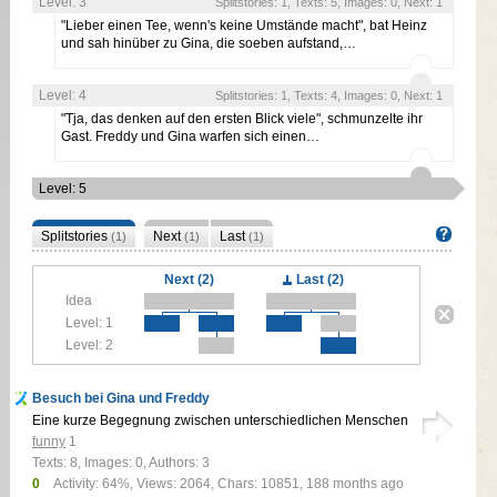
Level: 3
Splitstories: 1, Texts: 5, Images: 0, Next: 1
"Lieber einen Tee, wenn's keine Umstände macht", bat Heinz
und sah hinüber zu Gina, die soeben aufstand,…
Level: 4
Splitstories: 1, Texts: 4, Images: 0, Next: 1
"Tja, das denken auf den ersten Blick viele", schmunzelte ihr
Gast. Freddy und Gina warfen sich einen…
Level: 5
Splitstories
Next
Last
(1)
(1)
(1)
Next (2)
Last (2)
Idea
Level: 1
Level: 2
Besuch bei Gina und Freddy
Eine kurze Begegnung zwischen unterschiedlichen Menschen
funny
1
Texts: 8, Images: 0, Authors: 3
0
Activity: 64%, Views: 2064, Chars: 10851,
188 months ago