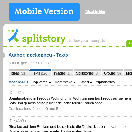
Disable hint
H
Author: geckopneu - Texts
Author: geckopneu
Texts
Ideas
Texts
Images
Splitstories
Groups
Mo
(21)
(190)
(1)
(8)
(6)
Most read
Top voted
Most Active
Latest
Alphabetical
ID lef31k
Sonntagabend in Freddys Wohnung. Im Wohnzimmer lag Freddy auf seinem
Sofa und genoss seine psychedelische Musik. Rauch stieg…
Continuations: 2, Idea:
G und F
ID c46h3u
Gina lag auf dem Rücken und betrachtete die Decke. Neben ihr stand das
Rotweinglas, an dem sie nippte. Als die ersten Töne…