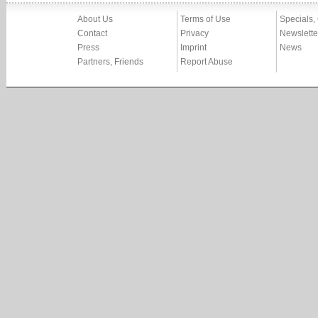
About Us
Terms of Use
Specials,
Contact
Privacy
Newslette
Press
Imprint
News
Partners, Friends
Report Abuse