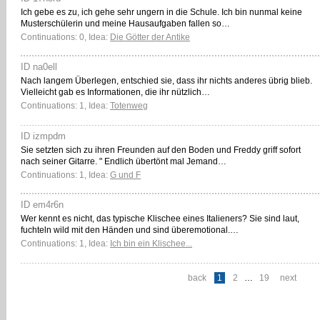
Ich gebe es zu, ich gehe sehr ungern in die Schule. Ich bin nunmal keine
Musterschülerin und meine Hausaufgaben fallen so…
Continuations: 0, Idea:
Die Götter der Antike
ID na0ell
Nach langem Überlegen, entschied sie, dass ihr nichts anderes übrig blieb.
Vielleicht gab es Informationen, die ihr nützlich…
Continuations: 1, Idea:
Totenweg
ID izmpdm
Sie setzten sich zu ihren Freunden auf den Boden und Freddy griff sofort
nach seiner Gitarre. " Endlich übertönt mal Jemand…
Continuations: 1, Idea:
G und F
ID em4r6n
Wer kennt es nicht, das typische Klischee eines Italieners? Sie sind laut,
fuchteln wild mit den Händen und sind überemotional.…
Continuations: 1, Idea:
Ich bin ein Klischee...
back
1
2
…
19
next