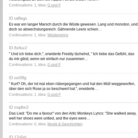
Continuations: 1, Idea:
G und F
ID od8egs
Es war ein langer Marsch durch die Wüste gewesen. Lang und monoton, und
doch so abwechslungsreich. Gähnende Leere schien…
Continuations: 1, Idea:
Wüstenprinz
ID 8x8uv2
" Und ich liebe dich.", erwiderte Freddy lächelnd, " Ich liebe das Gefühl, das
du mir gibst, wenn wir einfach nur zusammen…
Continuations: 1, Idea:
G und F
ID ost09g
" Kurt? Oh, der ist mal eben rübergegangen und hat den Müll weggeworfen,
über den sich Rose ja so beschwert hat.", erwiderte…
Continuations: 1, Idea:
G und F
ID mqdhn3
Das Lied: "Do me a favour" von den Artic Monkeys Lyrics: "She walked away,
well her shoes were untied, and the eyes were…
Continuations: 0, Idea:
Musik & Geschichten
ID 17n5rd