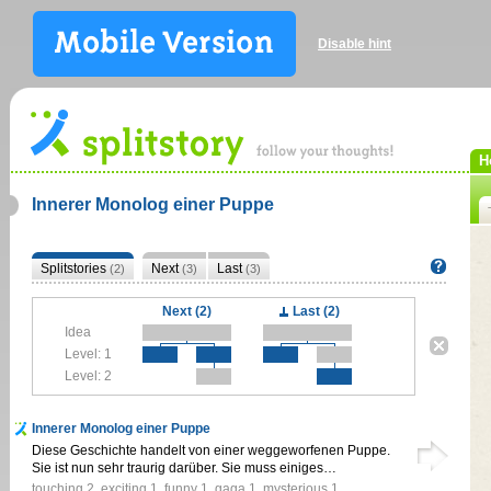
Disable hint
H
Innerer Monolog einer Puppe
Splitstories
Next
Last
(2)
(3)
(3)
Next (2)
Last (2)
Idea
Level: 1
Level: 2
Innerer Monolog einer Puppe
Diese Geschichte handelt von einer weggeworfenen Puppe.
Sie ist nun sehr traurig darüber. Sie muss einiges…
touching
2
,
exciting
1
,
funny
1
,
gaga
1
,
mysterious
1