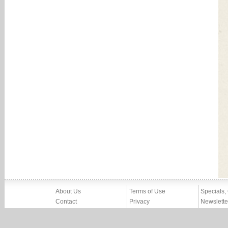
About Us
Terms of Use
Specials,
Contact
Privacy
Newslette
Press
Imprint
News
Partners, Friends
Report Abuse