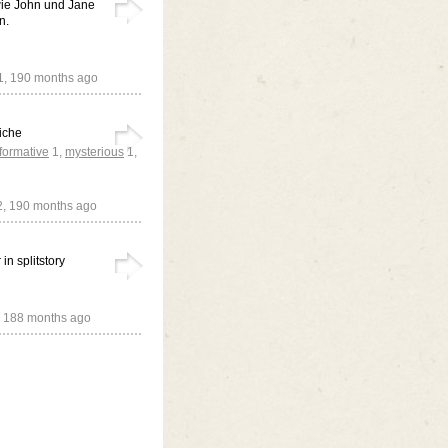
ie John und Jane
n.
1,
190 months ago
iche
formative
1
,
mysterious
1
,
2,
190 months ago
in splitstory
,
188 months ago