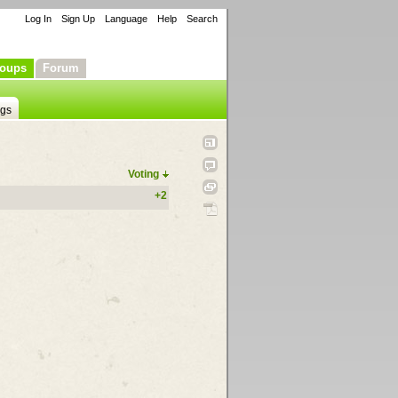
Log In
Sign Up
Language
Help
Search
oups
Forum
ngs
Voting
+2