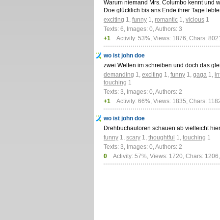
Warum niemand Mrs. Columbo kennt und w
Doe glücklich bis ans Ende ihrer Tage lebte
exciting
1
,
funny
1
,
romantic
1
,
vicious
1
Texts: 6, Images: 0, Authors: 3
+1
Activity: 53%, Views: 1876, Chars: 802
wo ist john doe
zwei Welten im schreiben und doch das gle
demanding
1
,
exciting
1
,
funny
1
,
gaga
1
,
in
touching
1
Texts: 3, Images: 0, Authors: 2
+1
Activity: 66%, Views: 1835, Chars: 118
wo ist john doe
Drehbuchautoren schauen ab vielleicht hier 
funny
1
,
scary
1
,
thoughtful
1
,
touching
1
Texts: 3, Images: 0, Authors: 2
0
Activity: 57%, Views: 1720, Chars: 1206