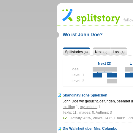
Wo ist John Doe?
Splitstories
Next
Last
(4)
(2)
(4)
Next (2)
Idea
Level: 1
Level: 2
Skandinavische Spielchen
John Doe wir gesucht, gefunden, beendet 
exciting
1
,
mysterious
1
Texts: 11, Images: 0, Authors: 3
+2
Activity: 45%, Views: 1475, Chars: 17
Die Wahrheit über Mrs. Columbo