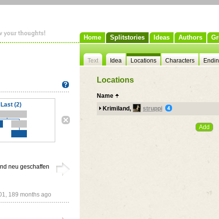
Home
Splitstories
Ideas
Authors
Gr
Text
Idea
Locations
Characters
Endi
Locations
Name
Last (2)
Krimiland,
struppi
und neu geschaffen
201,
189 months ago