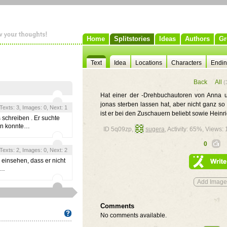
Home
Splitstories
Ideas
Authors
Gr
Text
Idea
Locations
Characters
Endi
Back
All
(
Hat einer der -Drehbuchautoren von Anna u
jonas sterben lassen hat, aber nicht ganz so
, Texts: 3, Images: 0, Next: 1
ist er bei den Zuschauern beliebt sowie Heinr
 schreiben . Er suchte
en konnte…
ID 5q09zp,
sugera
, Activity: 65%, Views:
0
, Texts: 2, Images: 0, Next: 2
 einsehen, dass er nicht
.…
Comments
No comments available.