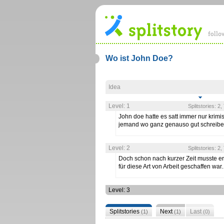
Wo ist John Doe?
Idea
Level: 1
Splitstories: 2
John doe hatte es satt immer nur krimis
jemand wo ganz genauso gut schreib
Level: 2
Splitstories: 2
Doch schon nach kurzer Zeit musste er
für diese Art von Arbeit geschaffen war
Level: 3
Splitstories
Next
Last
(1)
(1)
(0)