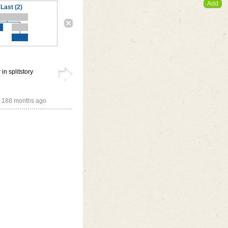
Last (2)
in splitstory
,
188 months ago