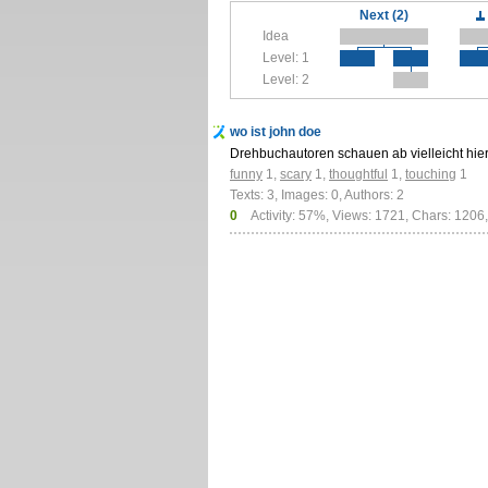
Next (2)
Idea
Level: 1
Level: 2
wo ist john doe
Drehbuchautoren schauen ab vielleicht hier 
funny
1
,
scary
1
,
thoughtful
1
,
touching
1
Texts: 3, Images: 0, Authors: 2
0
Activity: 57%, Views: 1721, Chars: 1206