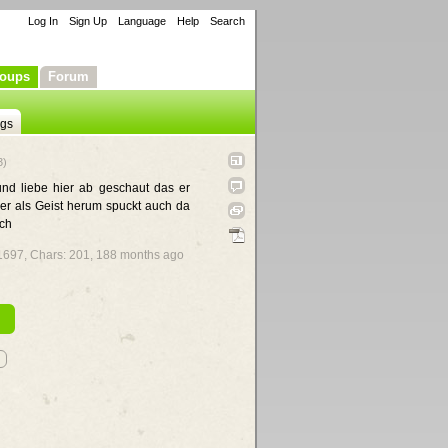
Log In
Sign Up
Language
Help
Search
oups
Forum
ngs
3)
nd liebe hier ab geschaut das er
 er als Geist herum spuckt auch da
ich
 1697, Chars: 201,
188 months ago