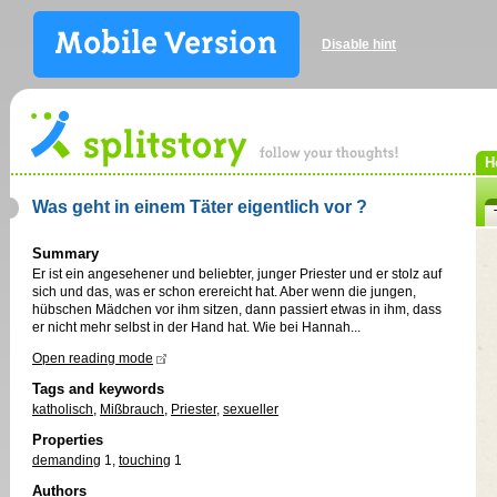
Disable hint
H
Was geht in einem Täter eigentlich vor ?
Summary
Er ist ein angesehener und beliebter, junger Priester und er stolz auf
sich und das, was er schon erereicht hat. Aber wenn die jungen,
hübschen Mädchen vor ihm sitzen, dann passiert etwas in ihm, dass
er nicht mehr selbst in der Hand hat. Wie bei Hannah...
Open reading mode
Tags and keywords
katholisch
,
Mißbrauch
,
Priester
,
sexueller
Properties
demanding
1
,
touching
1
Authors