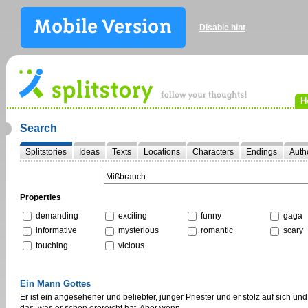
Disable hint
H
Search
Splitstories
Ideas
Texts
Locations
Characters
Endings
Auth
Properties
demanding
exciting
funny
gaga
informative
mysterious
romantic
scary
touching
vicious
Ein Mann Gottes
Er ist ein angesehener und beliebter, junger Priester und er stolz auf sich und