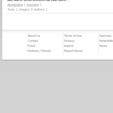
das, was er schon erereicht hat. Aber wenn…
demanding
1
,
touching
1
Texts: 1, Images: 0, Authors: 1
About Us
Terms of Use
Specials,
Contact
Privacy
Newslette
Press
Imprint
News
Partners, Friends
Report Abuse