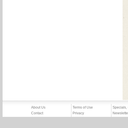
About Us
Terms of Use
Specials,
Contact
Privacy
Newslette
Press
Imprint
News
Partners, Friends
Report Abuse