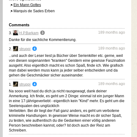
Ein Mann Gottes
Marquis de Sades Erben
Comments
189 months ago
3.
H.P.Barkam
Danke für die sachliche Kommentierung.
189 months ago
2.
struppi
...und auch der Leser liest ja Bücher über Serienkiller etc. gerne, weil
von diesen sogenannten "kranken" Geistern eine gewisse Faszination
ausgeht. Also eigentlich macht es schon Spaß, finde ich. Wie grafisch
man dabei werden muss kann ja jeder selber entscheiden und da
gehen die Geschmäcker sicher auseinander.
189 months ago
1.
struppi
Na sooo weit hast du dich ja nicht rausgewagt, dank deiner
Anmerkung. Ich finde, es geht um 2 Dinge: einmal ist ein junger Mann
in eine 17-jährigeverliebt - eigentlich kein "Kind" mehr. Es geht um die
Seelenqualen des unglücklich
Verliebten. Bei dir liegt der Fall ganz anders, es geht um verbotene
kriminelle Handlungen. In gewisser Weise macht es dir sicher Spaß,
zu testen, wie authentisch du die Gedanken einer völlig anderen
Person beschreiben kannst, oder? Ist doch auch der Reiz am
Schreiben.