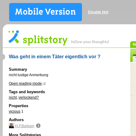
Disable hint
H
Was geht in einem Täter eigentlich vor ?
Summary
nicht lustige Anmerkung
Open reading mode
Tags and keywords
nicht
,
verlockend?
Properties
vicious
1
Authors
H.P.Barkam
More Splitstories