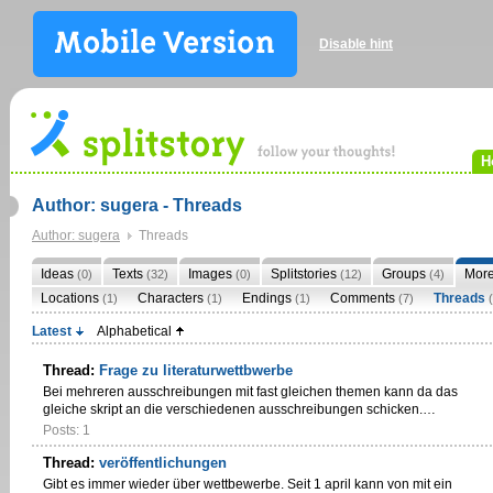
Disable hint
H
Author: sugera - Threads
Author: sugera
Threads
Ideas
Texts
Images
Splitstories
Groups
Mor
(0)
(32)
(0)
(12)
(4)
Locations
Characters
Endings
Comments
Threads
(1)
(1)
(1)
(7)
Latest
Alphabetical
Thread:
Frage zu literaturwettbwerbe
Bei mehreren ausschreibungen mit fast gleichen themen kann da das
gleiche skript an die verschiedenen ausschreibungen schicken.…
Posts: 1
Thread:
veröffentlichungen
Gibt es immer wieder über wettbewerbe. Seit 1 april kann von mit ein