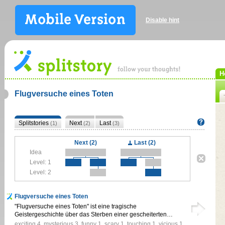
Disable hint
H
Flugversuche eines Toten
Splitstories
Next
Last
(1)
(2)
(3)
Next (2)
Last (2)
Idea
Level: 1
Level: 2
Flugversuche eines Toten
"Flugversuche eines Toten" ist eine tragische
Geistergeschichte über das Sterben einer gescheiterten…
exciting
4
,
mysterious
3
,
funny
1
,
scary
1
,
touching
1
,
vicious
1