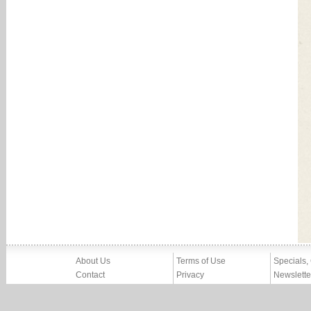
About Us
Terms of Use
Specials,
Contact
Privacy
Newslette
Press
Imprint
News
Partners, Friends
Report Abuse