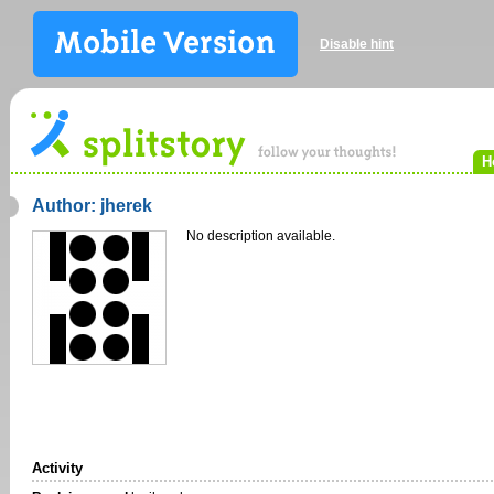
Disable hint
H
Author: jherek
No description available.
Activity