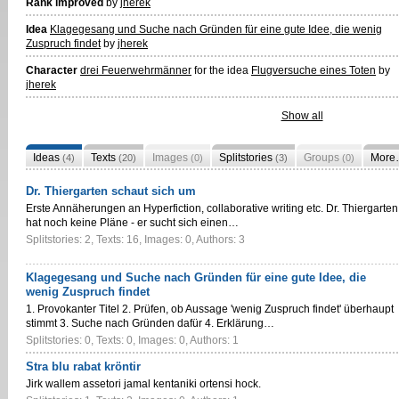
Rank improved
by
jherek
Idea
Klagegesang und Suche nach Gründen für eine gute Idee, die wenig
Zuspruch findet
by
jherek
Character
drei Feuerwehrmänner
for the idea
Flugversuche eines Toten
by
jherek
Show all
Ideas
Texts
Images
Splitstories
Groups
More
(4)
(20)
(0)
(3)
(0)
Dr. Thiergarten schaut sich um
Erste Annäherungen an Hyperfiction, collaborative writing etc. Dr. Thiergarten
hat noch keine Pläne - er sucht sich einen…
Splitstories: 2, Texts: 16, Images: 0, Authors: 3
Klagegesang und Suche nach Gründen für eine gute Idee, die
wenig Zuspruch findet
1. Provokanter Titel 2. Prüfen, ob Aussage 'wenig Zuspruch findet' überhaupt
stimmt 3. Suche nach Gründen dafür 4. Erklärung…
Splitstories: 0, Texts: 0, Images: 0, Authors: 1
Stra blu rabat kröntir
Jirk wallem assetori jamal kentaniki ortensi hock.