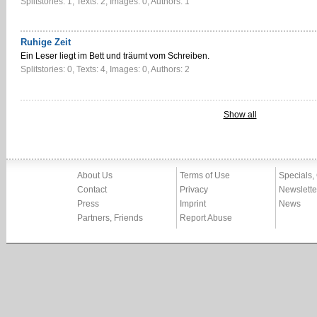
Splitstories: 1, Texts: 2, Images: 0, Authors: 1
Ruhige Zeit
Ein Leser liegt im Bett und träumt vom Schreiben.
Splitstories: 0, Texts: 4, Images: 0, Authors: 2
Show all
About Us
Terms of Use
Specials,
Contact
Privacy
Newslette
Press
Imprint
News
Partners, Friends
Report Abuse