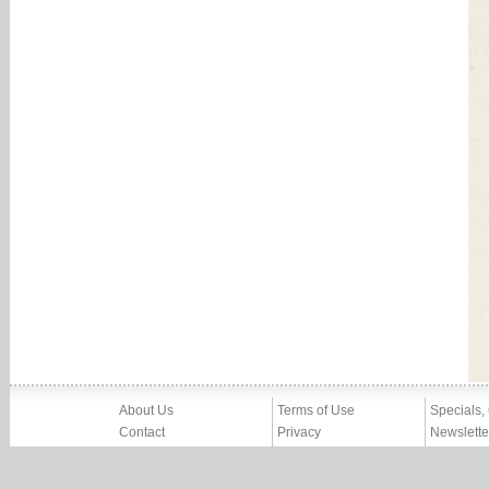
About Us
Terms of Use
Specials,
Contact
Privacy
Newslette
Press
Imprint
News
Partners, Friends
Report Abuse