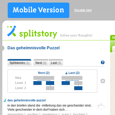
Disable hint
H
Das geheimnisvolle Puzzel
Splitstories
Next
Last
(1)
(3)
(3)
Next (2)
Last (2)
Idea
Level: 1
Level: 2
das geheimnisvolle puzzel
in den briefen stand die -mitteilung das sie geschwister sind,
Viele geschwister in dem dorf haben sich…
demanding
1
,
exciting
1
,
mysterious
1
,
scary
1
,
touching
1