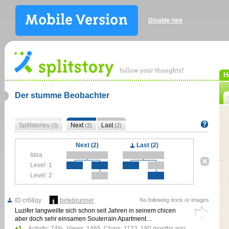
Disable hint
H
Der stumme Beobachter
Splitstories
Next
Last
(0)
(2)
(2)
Next (2)
Last (2)
Idea
Level: 1
Level: 2
ID cr68qy
birtebrunner
No following texts or images
Luzifer langweilte sich schon seit Jahren in seinem chicen
aber doch sehr einsamen Souterrain Apartment…
+1
Activity: 74%, Views: 1465, Chars: 1133,
190 months ago