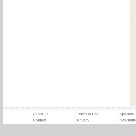
About Us
Terms of Use
Specials,
Contact
Privacy
Newslette
Press
Imprint
News
Partners, Friends
Report Abuse