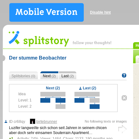
Disable hint
H
Der stumme Beobachter
Splitstories
Next
Last
(0)
(2)
(2)
Next (2)
Last (2)
Idea
Level: 1
Level: 2
ID cr68qy
birtebrunner
No following texts or images
Luzifer langweilte sich schon seit Jahren in seinem chicen
aber doch sehr einsamen Souterrain Apartment…
+1
Activity: 74%, Views: 1464, Chars: 1133,
190 months ago