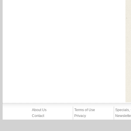
About Us
Terms of Use
Specials,
Contact
Privacy
Newslette
Press
Imprint
News
Partners, Friends
Report Abuse