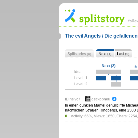
The evil Angels / Die gefallene
Splitstories
Next
Last
(0)
(1)
(5)
Next (2)
Idea
Level: 1
Level: 2
ID hsjvc7
geckopneu
In einen dunklen Mantel gehüllt irrte Michea
nächtlichen Straßen Ringbergs, eine 2500
0
Activity: 66%, Views: 1650, Chars: 2254