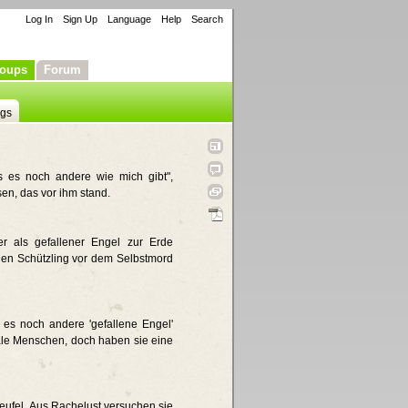
Log In
Sign Up
Language
Help
Search
oups
Forum
ngs
ss es noch andere wie mich gibt",
en, das vor ihm stand.
er als gefallener Engel zur Erde
inen Schützling vor dem Selbstmord
 es noch andere 'gefallene Engel'
rmale Menschen, doch haben sie eine
eufel. Aus Rachelust versuchen sie