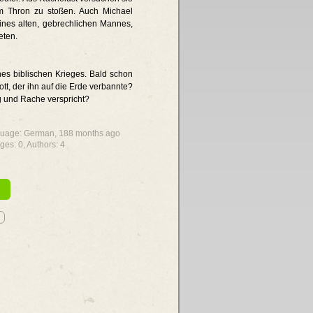
m Thron zu stoßen. Auch Michael
eines alten, gebrechlichen Mannes,
eten.
nes biblischen Krieges. Bald schon
ott, der ihn auf die Erde verbannte?
g und Rache verspricht?
nguage: German,
188 months ago
ages: 0, Authors: 4