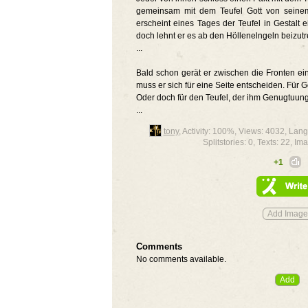
gemeinsam mit dem Teufel Gott von seine
erscheint eines Tages der Teufel in Gestalt 
doch lehnt er es ab den Höllenelngeln beizutr
...
Bald schon gerät er zwischen die Fronten ei
muss er sich für eine Seite entscheiden. Für G
Oder doch für den Teufel, der ihm Genugtuun
...
tony
, Activity: 100%, Views: 4032, La
Splitstories: 0, Texts: 22, Im
+1
Comments
No comments available.