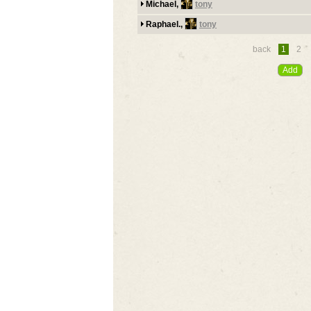
Michael,
tony
Raphael.,
tony
back
1
2