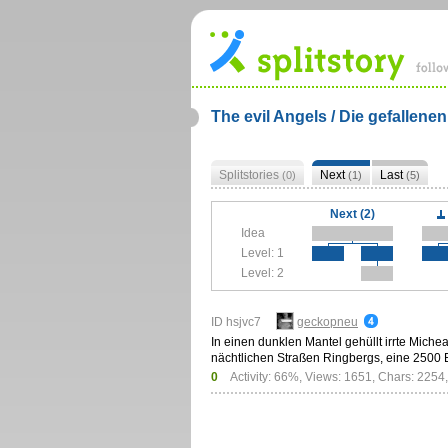
The evil Angels / Die gefallene
Splitstories
Next
Last
(0)
(1)
(5)
Next (2)
Idea
Level: 1
Level: 2
ID hsjvc7
geckopneu
In einen dunklen Mantel gehüllt irrte Michea
nächtlichen Straßen Ringbergs, eine 2500
0
Activity: 66%, Views: 1651, Chars: 2254