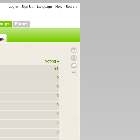
Log In
Sign Up
Language
Help
Search
oups
Forum
ngs
Voting
+1
0
0
0
0
0
0
0