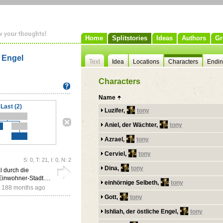
Home
Splitstories
Ideas
Authors
Gr
n Engel
Text
Idea
Locations
Characters
Endi
Characters
Name
Last (2)
Luzifer,
tony
Aniel, der Wächter,
tony
Azrael,
tony
Cerviel,
tony
S: 0, T: 21, I: 0, N: 2
Dina,
tony
l durch die
 Einwohner-Stadt.…
einhörnige Selbeth,
tony
,
188 months ago
Gott,
tony
Ishliah, der östliche Engel,
tony