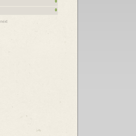
0
0
next