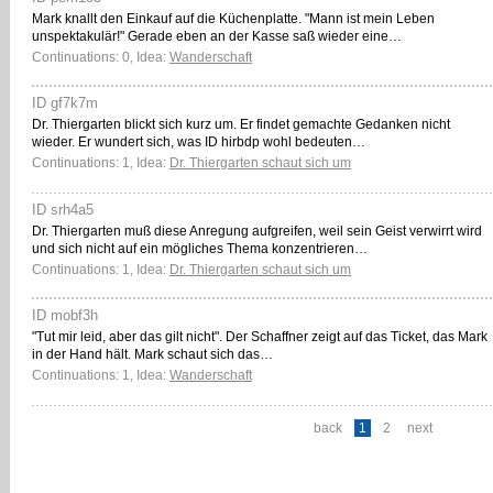
Mark knallt den Einkauf auf die Küchenplatte. "Mann ist mein Leben
unspektakulär!" Gerade eben an der Kasse saß wieder eine…
Continuations: 0, Idea:
Wanderschaft
ID gf7k7m
Dr. Thiergarten blickt sich kurz um. Er findet gemachte Gedanken nicht
wieder. Er wundert sich, was ID hirbdp wohl bedeuten…
Continuations: 1, Idea:
Dr. Thiergarten schaut sich um
ID srh4a5
Dr. Thiergarten muß diese Anregung aufgreifen, weil sein Geist verwirrt wird
und sich nicht auf ein mögliches Thema konzentrieren…
Continuations: 1, Idea:
Dr. Thiergarten schaut sich um
ID mobf3h
"Tut mir leid, aber das gilt nicht". Der Schaffner zeigt auf das Ticket, das Mark
in der Hand hält. Mark schaut sich das…
Continuations: 1, Idea:
Wanderschaft
back
1
2
next