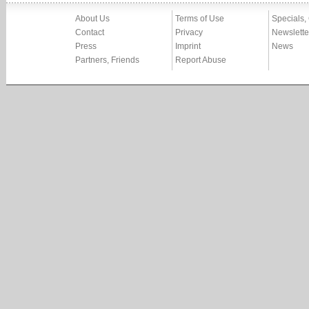
About Us
Terms of Use
Specials,
Contact
Privacy
Newslette
Press
Imprint
News
Partners, Friends
Report Abuse