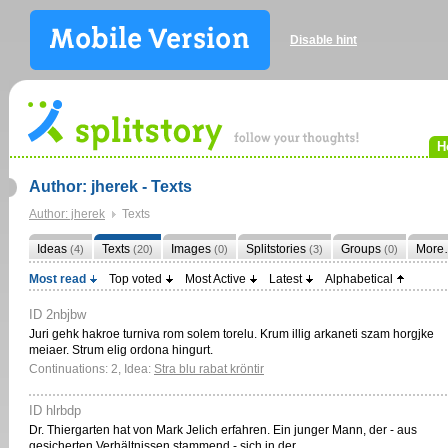
Disable hint
H
Author: jherek - Texts
Author: jherek
Texts
Ideas
Texts
Images
Splitstories
Groups
More
(4)
(20)
(0)
(3)
(0)
Most read
Top voted
Most Active
Latest
Alphabetical
ID 2nbjbw
Juri gehk hakroe turniva rom solem torelu. Krum illig arkaneti szam horgjke
meiaer. Strum elig ordona hingurt.
Continuations: 2, Idea:
Stra blu rabat kröntir
ID hlrbdp
Dr. Thiergarten hat von Mark Jelich erfahren. Ein junger Mann, der - aus
gesicherten Verhältnissen stammend - sich in der…