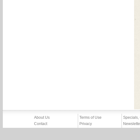
About Us
Terms of Use
Specials,
Contact
Privacy
Newslette
Press
Imprint
News
Partners, Friends
Report Abuse