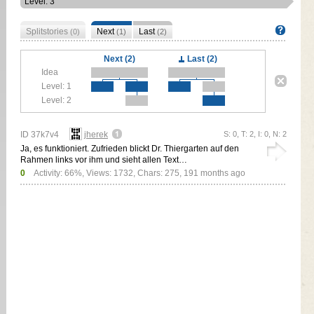
Level: 3
Splitstories
Next
Last
(0)
(1)
(2)
Next (2)
Last (2)
Idea
Level: 1
Level: 2
ID 37k7v4
jherek
S: 0, T: 2, I: 0, N: 2
Ja, es funktioniert. Zufrieden blickt Dr. Thiergarten auf den
Rahmen links vor ihm und sieht allen Text…
0
Activity: 66%, Views: 1732, Chars: 275,
191 months ago