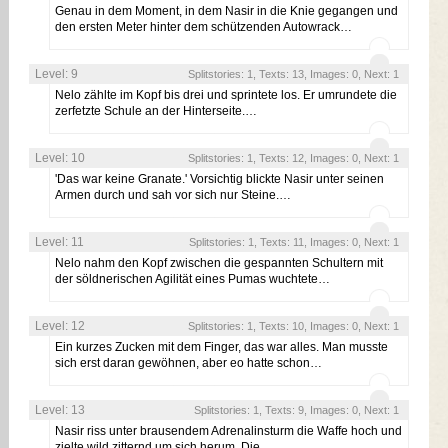
Genau in dem Moment, in dem Nasir in die Knie gegangen und
den ersten Meter hinter dem schützenden Autowrack…
Level: 9
Splitstories: 1, Texts: 13, Images: 0, Next: 1
Nelo zählte im Kopf bis drei und sprintete los. Er umrundete die
zerfetzte Schule an der Hinterseite.…
Level: 10
Splitstories: 1, Texts: 12, Images: 0, Next: 1
'Das war keine Granate.' Vorsichtig blickte Nasir unter seinen
Armen durch und sah vor sich nur Steine.…
Level: 11
Splitstories: 1, Texts: 11, Images: 0, Next: 1
Nelo nahm den Kopf zwischen die gespannten Schultern mit
der söldnerischen Agilität eines Pumas wuchtete…
Level: 12
Splitstories: 1, Texts: 10, Images: 0, Next: 1
Ein kurzes Zucken mit dem Finger, das war alles. Man musste
sich erst daran gewöhnen, aber eo hatte schon…
Level: 13
Splitstories: 1, Texts: 9, Images: 0, Next: 1
Nasir riss unter brausendem Adrenalinsturm die Waffe hoch und
zielte wild zitternd um sich herum. Die…