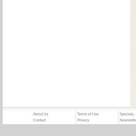
About Us
Terms of Use
Specials,
Contact
Privacy
Newslette
Press
Imprint
News
Partners, Friends
Report Abuse