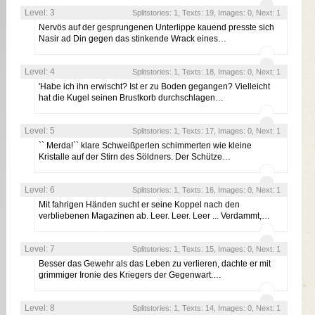
Level: 3
Splitstories: 1, Texts: 19, Images: 0, Next: 1
Nervös auf der gesprungenen Unterlippe kauend presste sich
Nasir ad Din gegen das stinkende Wrack eines…
Level: 4
Splitstories: 1, Texts: 18, Images: 0, Next: 1
'Habe ich ihn erwischt? Ist er zu Boden gegangen? Vielleicht
hat die Kugel seinen Brustkorb durchschlagen…
Level: 5
Splitstories: 1, Texts: 17, Images: 0, Next: 1
`` Merda!`` klare Schweißperlen schimmerten wie kleine
Kristalle auf der Stirn des Söldners. Der Schütze…
Level: 6
Splitstories: 1, Texts: 16, Images: 0, Next: 1
Mit fahrigen Händen sucht er seine Koppel nach den
verbliebenen Magazinen ab. Leer. Leer. Leer ... Verdammt,…
Level: 7
Splitstories: 1, Texts: 15, Images: 0, Next: 1
Besser das Gewehr als das Leben zu verlieren, dachte er mit
grimmiger Ironie des Kriegers der Gegenwart.…
Level: 8
Splitstories: 1, Texts: 14, Images: 0, Next: 1