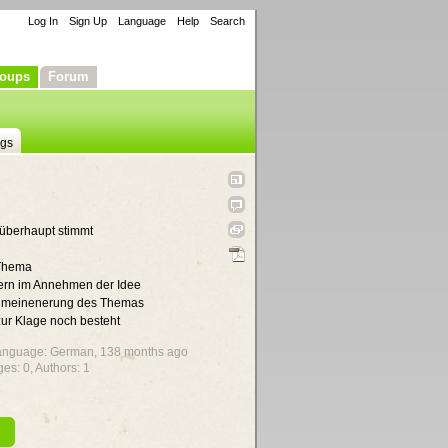
Log In
Sign Up
Language
Help
Search
oups
Forum
ngs
 überhaupt stimmt
 Thema
tern im Annehmen der Idee
llgmeinenerung des Themas
zur Klage noch besteht
 Language: German,
138 months ago
ges: 0, Authors: 1