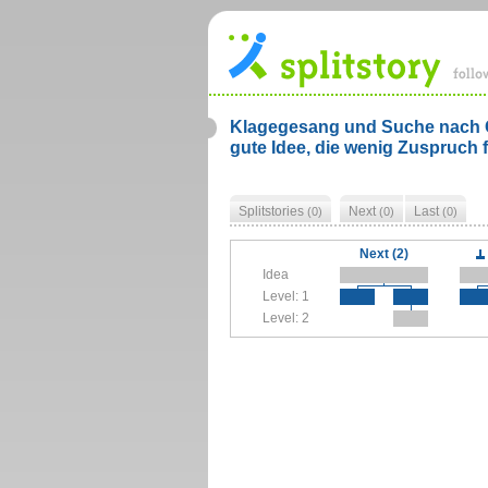
Klagegesang und Suche nach G
gute Idee, die wenig Zuspruch f
Splitstories
Next
Last
(0)
(0)
(0)
Next (2)
Idea
Level: 1
Level: 2