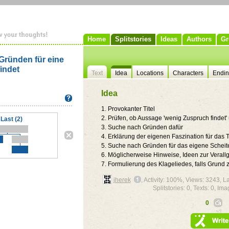
Home
Splitstories
Ideas
Authors
Gr
ründen für eine
indet
Text
Idea
Locations
Characters
Endi
Idea
1. Provokanter Titel
2. Prüfen, ob Aussage 'wenig Zuspruch findet'
Last (2)
3. Suche nach Gründen dafür
4. Erklärung der eigenen Faszination für das
5. Suche nach Gründen für das eigene Schei
6. Möglicherweise Hinweise, Ideen zur Vera
7. Formulierung des Klageliedes, falls Grund 
jherek
, Activity: 100%, Views: 3243,
Splitstories: 0, Texts: 0, Ima
0