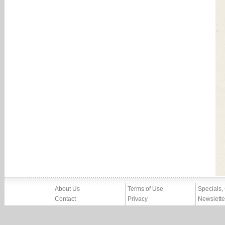
About Us
Terms of Use
Specials,
Contact
Privacy
Newslette
Press
Imprint
News
Partners, Friends
Report Abuse