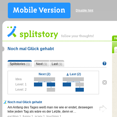
Disable hint
H
Noch mal Glück gehabt
Splitstories
Next
Last
(1)
(1)
(1)
Next (2)
Last (2)
Idea
Level: 1
Level: 2
Noch mal Glück gehabt
Am Anfang des Tages weiß man nie wie er endet, deswegen
lebe jeden Tag als wäre es der Letzte, denn er…
exciting
1
,
funny
1
,
scary
1
,
touching
1