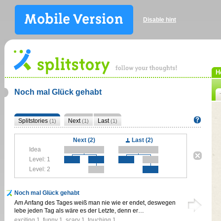
Disable hint
H
Noch mal Glück gehabt
Splitstories
Next
Last
(1)
(1)
(1)
Next (2)
Last (2)
Idea
Level: 1
Level: 2
Noch mal Glück gehabt
Am Anfang des Tages weiß man nie wie er endet, deswegen
lebe jeden Tag als wäre es der Letzte, denn er…
exciting
1
,
funny
1
,
scary
1
,
touching
1