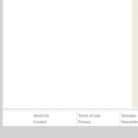
About Us
Terms of Use
Specials,
Contact
Privacy
Newslette
Press
Imprint
News
Partners, Friends
Report Abuse