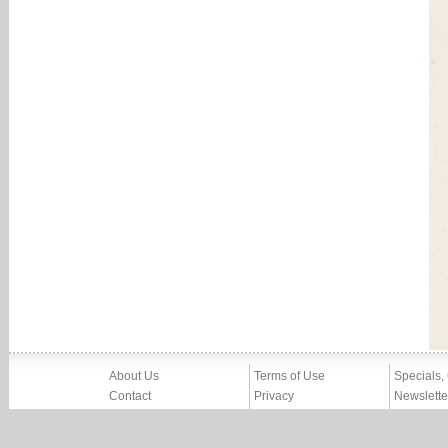
About Us
Terms of Use
Specials,
Contact
Privacy
Newslette
Press
Imprint
News
Partners, Friends
Report Abuse