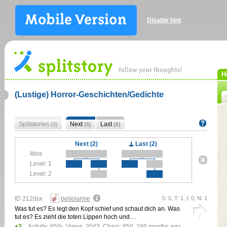
Disable hint
H
(Lustige) Horror-Geschichten/Gedichte
Splitstories
Next
Last
(0)
(6)
(6)
Next (2)
Last (2)
Idea
Level: 1
Level: 2
ID 212dsx
bellelarme
S: 0, T: 1, I: 0, N: 1
Was tut es? Es legt den Kopf schief und schaut dich an. Was
tut es? Es zieht die toten Lippen hoch und…
+2
Activity: 65%, Views: 2043, Chars: 650,
186 months ago