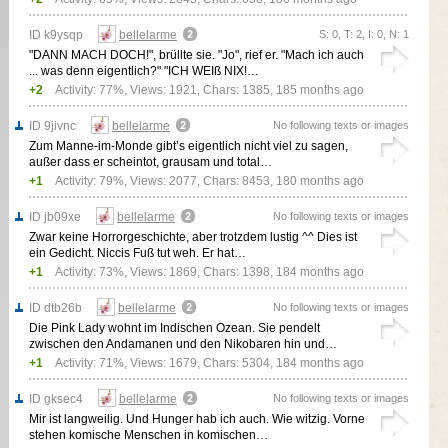
ID k9ysqp
bellelarme
S: 0, T: 2, I: 0, N: 1
"DANN MACH DOCH!", brüllte sie. "Jo", rief er. "Mach ich auch
... was denn eigentlich?" "ICH WEIß NIX!…
+2
Activity: 77%, Views: 1921, Chars: 1385,
185 months ago
ID 9jivnc
bellelarme
No following texts or images
Zum Manne-im-Monde gibt’s eigentlich nicht viel zu sagen,
außer dass er scheintot, grausam und total…
+1
Activity: 79%, Views: 2077, Chars: 8453,
180 months ago
ID jb09xe
bellelarme
No following texts or images
Zwar keine Horrorgeschichte, aber trotzdem lustig ^^ Dies ist
ein Gedicht. Niccis Fuß tut weh. Er hat…
+1
Activity: 73%, Views: 1869, Chars: 1398,
184 months ago
ID dtb26b
bellelarme
No following texts or images
Die Pink Lady wohnt im Indischen Ozean. Sie pendelt
zwischen den Andamanen und den Nikobaren hin und…
+1
Activity: 71%, Views: 1679, Chars: 5304,
184 months ago
ID gksec4
bellelarme
No following texts or images
Mir ist langweilig. Und Hunger hab ich auch. Wie witzig. Vorne
stehen komische Menschen in komischen…