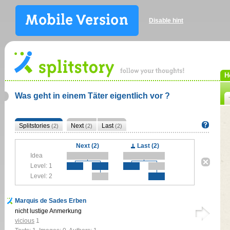
Disable hint
H
Was geht in einem Täter eigentlich vor ?
Splitstories
Next
Last
(2)
(2)
(2)
Next (2)
Last (2)
Idea
Level: 1
Level: 2
Marquis de Sades Erben
nicht lustige Anmerkung
vicious
1