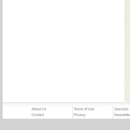
About Us
Terms of Use
Specials,
Contact
Privacy
Newslette
Press
Imprint
News
Partners, Friends
Report Abuse