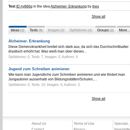
Text
ID ny866q
in the idea
Alzheimer- Erkrankung
by
Ines
Show all
Ideas
Texts
Images
Splitstories
Groups
More
(2)
(9)
(0)
(0)
(2)
Alzheimer- Erkrankung
Diese Demenzkrankheit breitet sich stark aus, da sich das Durchschnittsalter
drastisch erhöht hat. Was weiß man über dieses…
Splitstories: 0, Texts: 7, Images: 0, Authors: 4
Jugend zum Schreiben animieren
Wie kann man Jugendliche zum Schreiben animieren und wie fördert man
Jungautoren ausserhalb von Bildungsstätten/Schulen,…
Splitstories: 0, Texts: 10, Images: 0, Authors: 3
Show all
About Us
Terms of Use
Specials,
Contact
Privacy
Newslette