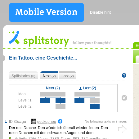
Disable hint
H
Ein Tattoo, eine Geschichte...
Splitstories
Next
Last
(0)
(2)
(2)
Next (2)
Last (2)
Idea
Level: 1
Level: 2
ID 35xzgu
geckopneu
No following texts or images
Der rote Drache. Den würde ich überall wieder finden. Den
roten Drachen mit den schwarzen Augen und dem…
0
Activity: 75%, Views: 1386, Chars: 863,
182 months ago