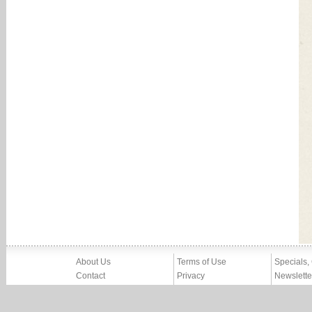
About Us
Terms of Use
Specials,
Contact
Privacy
Newslette
Press
Imprint
News
Partners, Friends
Report Abuse