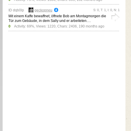
ID dqb0lp
geckopneu
S: 0, T: 1, I: 0, N: 1
Mit einem Kaffe bewaffnet, öffnete Bob am Montagmorgen die
Tür zum Gebäude, in dem Sally und er arbeiteten.…
0
Activity: 69%, Views: 1220, Chars: 2406,
190 months ago