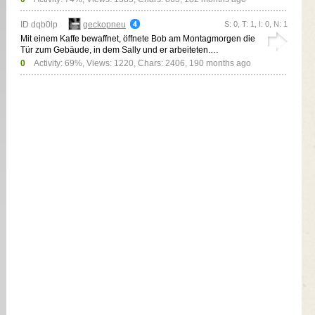
ID dqb0lp
geckopneu
S: 0, T: 1, I: 0, N: 1
Mit einem Kaffe bewaffnet, öffnete Bob am Montagmorgen die
Tür zum Gebäude, in dem Sally und er arbeiteten.…
0
Activity: 69%, Views: 1220, Chars: 2406,
190 months ago