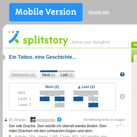
Disable hint
H
Ein Tattoo, eine Geschichte...
Splitstories
Next
Last
(0)
(2)
(2)
Next (2)
Last (2)
Idea
Level: 1
Level: 2
ID 35xzgu
geckopneu
No following texts or images
Der rote Drache. Den würde ich überall wieder finden. Den
roten Drachen mit den schwarzen Augen und dem…
0
Activity: 74%, Views: 1385, Chars: 863,
182 months ago