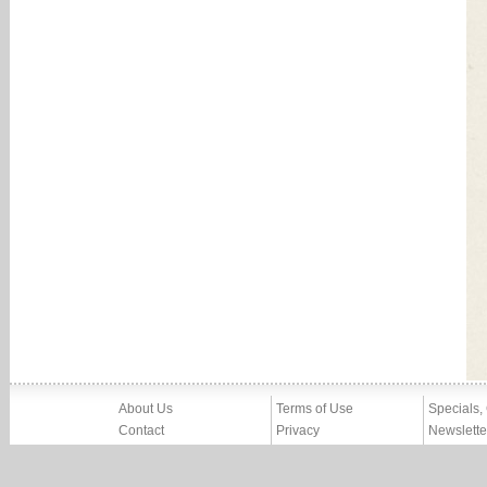
About Us
Terms of Use
Specials,
Contact
Privacy
Newslette
Press
Imprint
News
Partners, Friends
Report Abuse