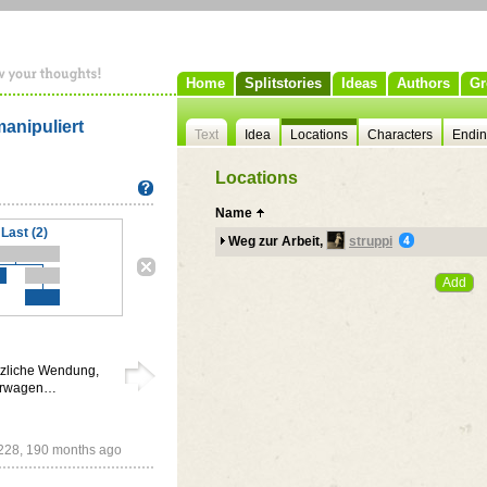
Home
Splitstories
Ideas
Authors
Gr
manipuliert
Text
Idea
Locations
Characters
Endi
Locations
Name
Last (2)
Weg zur Arbeit,
struppi
ötzliche Wendung,
eferwagen…
5228,
190 months ago