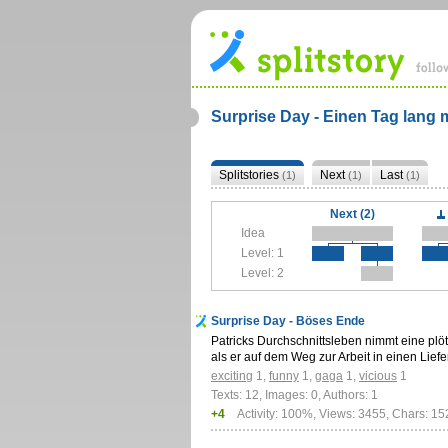
Surprise Day - Einen Tag lang 
Splitstories
Next
Last
(1)
(1)
(1)
Next (2)
Idea
Level: 1
Level: 2
Surprise Day - Böses Ende
Patricks Durchschnittsleben nimmt eine pl
als er auf dem Weg zur Arbeit in einen Li
exciting
1
,
funny
1
,
gaga
1
,
vicious
1
Texts: 12, Images: 0, Authors: 1
+4
Activity: 100%, Views: 3455, Chars: 1