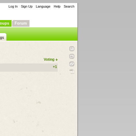
Log In
Sign Up
Language
Help
Search
oups
Forum
ngs
Voting
+1