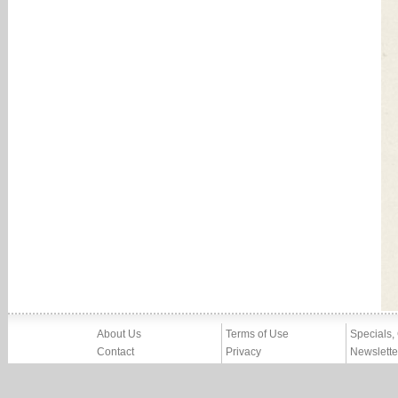
About Us
Terms of Use
Specials,
Contact
Privacy
Newslette
Press
Imprint
News
Partners, Friends
Report Abuse