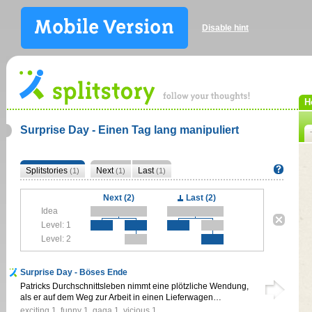
Disable hint
H
Surprise Day - Einen Tag lang manipuliert
Splitstories
Next
Last
(1)
(1)
(1)
Next (2)
Last (2)
Idea
Level: 1
Level: 2
Surprise Day - Böses Ende
Patricks Durchschnittsleben nimmt eine plötzliche Wendung,
als er auf dem Weg zur Arbeit in einen Lieferwagen…
exciting
1
,
funny
1
,
gaga
1
,
vicious
1