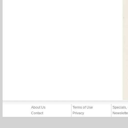
About Us
Terms of Use
Specials,
Contact
Privacy
Newslette
Press
Imprint
News
Partners, Friends
Report Abuse