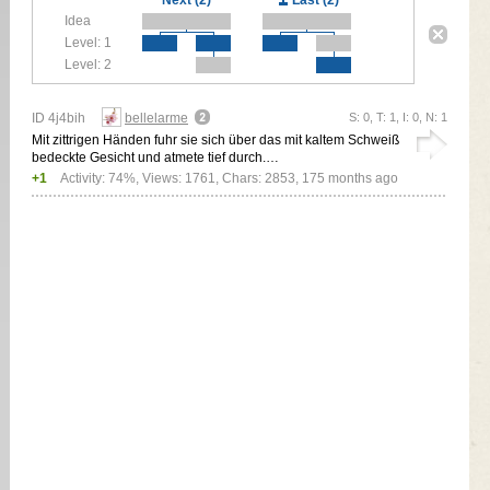
Idea
Level: 1
Level: 2
ID 4j4bih
bellelarme
S: 0, T: 1, I: 0, N: 1
Mit zittrigen Händen fuhr sie sich über das mit kaltem Schweiß
bedeckte Gesicht und atmete tief durch.…
+1
Activity: 74%, Views: 1761, Chars: 2853,
175 months ago