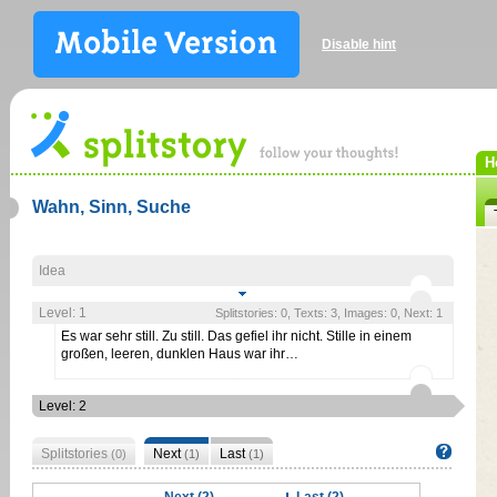
Disable hint
H
Wahn, Sinn, Suche
Idea
Level: 1
Splitstories: 0, Texts: 3, Images: 0, Next: 1
Es war sehr still. Zu still. Das gefiel ihr nicht. Stille in einem
großen, leeren, dunklen Haus war ihr…
Level: 2
Splitstories
Next
Last
(0)
(1)
(1)
Next (2)
Last (2)