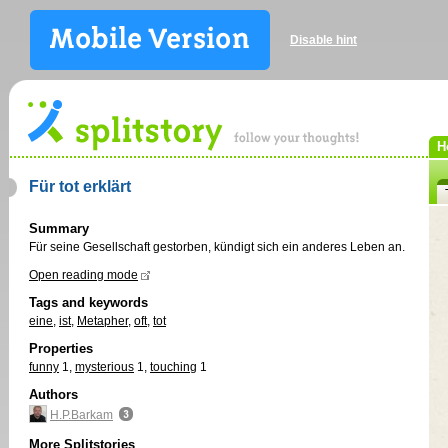
Disable hint
H
Für tot erklärt
Summary
Für seine Gesellschaft gestorben, kündigt sich ein anderes Leben an.
Open reading mode
Tags and keywords
eine
,
ist
,
Metapher
,
oft
,
tot
Properties
funny
1
,
mysterious
1
,
touching
1
Authors
H.P.Barkam
More Splitstories