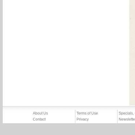
About Us
Terms of Use
Specials,
Contact
Privacy
Newslette
Press
Imprint
News
Partners, Friends
Report Abuse