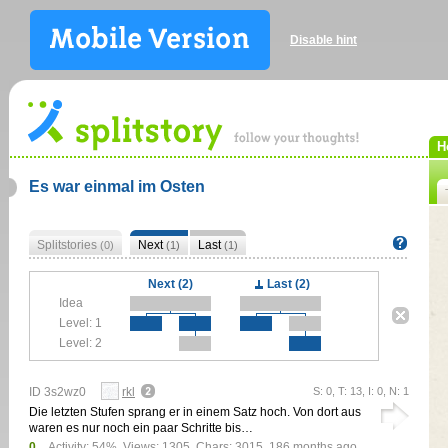
Disable hint
H
Es war einmal im Osten
Splitstories
Next
Last
(0)
(1)
(1)
Next (2)
Last (2)
Idea
Level: 1
Level: 2
ID 3s2wz0
rkl
S: 0, T: 13, I: 0, N: 1
Die letzten Stufen sprang er in einem Satz hoch. Von dort aus
waren es nur noch ein paar Schritte bis…
0
Activity: 54%, Views: 1305, Chars: 3015,
186 months ago