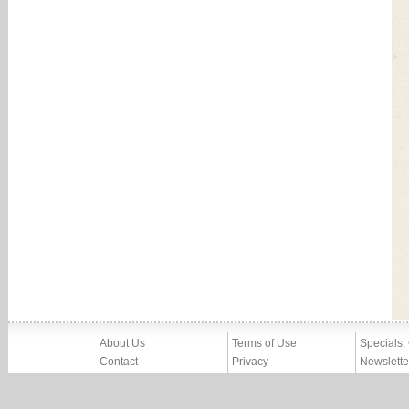
About Us
Terms of Use
Specials,
Contact
Privacy
Newslette
Press
Imprint
News
Partners, Friends
Report Abuse